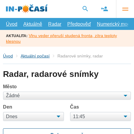
Přejít
na
hlavní
obsah
Úvod
Aktuálně
Radar
Předpověď
Numerický model
Vlnu veder přeruší studená fronta, zítra teploty
AKTUALITA:
klesnou
Úvod
Aktuální počasí
Radarové snímky, radar
Radar, radarové snímky
Město
Den
Čas