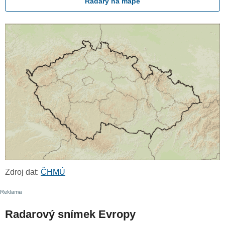
Radary na mapě
Zdroj dat:
ČHMÚ
Radarový snímek Evropy