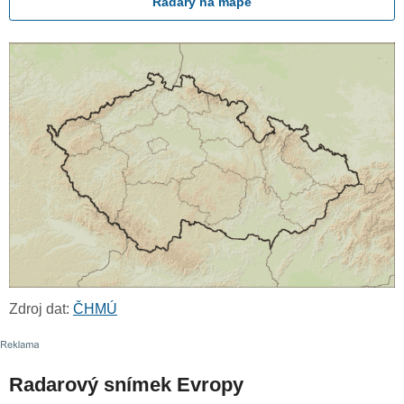
Radary na mapě
Zdroj dat:
ČHMÚ
Radarový snímek Evropy