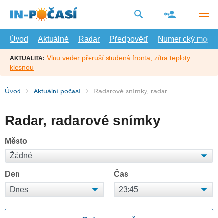
Přejít
na
hlavní
obsah
Úvod
Aktuálně
Radar
Předpověď
Numerický model
Vlnu veder přeruší studená fronta, zítra teploty
AKTUALITA:
klesnou
Úvod
Aktuální počasí
Radarové snímky, radar
Radar, radarové snímky
Město
Den
Čas