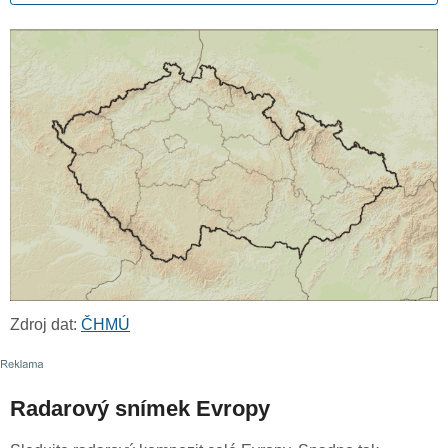
Zdroj dat:
ČHMÚ
Radarový snímek Evropy