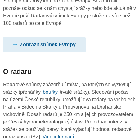
Sledujte radarový kompozit celé Evropy. Snadno tak
poznáte odkud se k nám chystají srážky nebo kde aktuálně v
Evropě prší. Radarový snímek Evropy je složen z více než
100 radarů po celé Evropě.
Zobrazit snímek Evropy
O radaru
Radarové snímky znázorňují místa, na kterých se vyskytují
srážky (přeháňky,
bouřky
, trvalé srážky). Sledování počasí
na území České republiky umožňují dva radary na vrcholech
Praha v Brdech a Skalky u Protivanova na Drahanské
vrchovině. Dosah radarů je 250 km a jejich provozovatelem
je Český hydrometeorologický ústav. Pro odhad intenzity
srážek se používají barvy, které vyjadřují hodnotu radarové
odrazivosti [dBZ].
Více informací