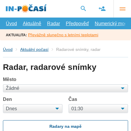
Přejít
na
hlavní
obsah
Úvod
Aktuálně
Radar
Předpověď
Numerický model
Převážně slunečno s letními teplotami
AKTUALITA:
Úvod
Aktuální počasí
Radarové snímky, radar
Radar, radarové snímky
Město
Den
Čas
Radary na mapě