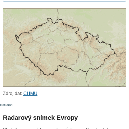
Zdroj dat:
ČHMÚ
Radarový snímek Evropy