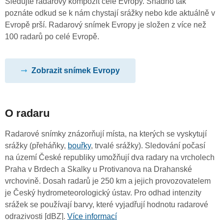
Sledujte radarový kompozit celé Evropy. Snadno tak
poznáte odkud se k nám chystají srážky nebo kde aktuálně v
Evropě prší. Radarový snímek Evropy je složen z více než
100 radarů po celé Evropě.
Zobrazit snímek Evropy
O radaru
Radarové snímky znázorňují místa, na kterých se vyskytují
srážky (přeháňky,
bouřky
, trvalé srážky). Sledování počasí
na území České republiky umožňují dva radary na vrcholech
Praha v Brdech a Skalky u Protivanova na Drahanské
vrchovině. Dosah radarů je 250 km a jejich provozovatelem
je Český hydrometeorologický ústav. Pro odhad intenzity
srážek se používají barvy, které vyjadřují hodnotu radarové
odrazivosti [dBZ].
Více informací