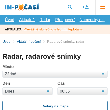
Přejít
na
hlavní
obsah
Úvod
Aktuálně
Radar
Předpověď
Numerický model
Převážně slunečno s letními teplotami
AKTUALITA:
Úvod
Aktuální počasí
Radarové snímky, radar
Radar, radarové snímky
Město
Den
Čas
Radary na mapě