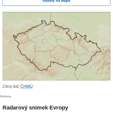
Radary na mapě
Zdroj dat:
ČHMÚ
Radarový snímek Evropy