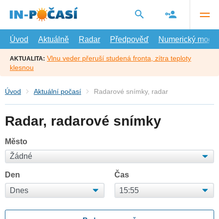
Přejít
na
hlavní
obsah
Úvod
Aktuálně
Radar
Předpověď
Numerický model
Vlnu veder přeruší studená fronta, zítra teploty
AKTUALITA:
klesnou
Úvod
Aktuální počasí
Radarové snímky, radar
Radar, radarové snímky
Město
Den
Čas