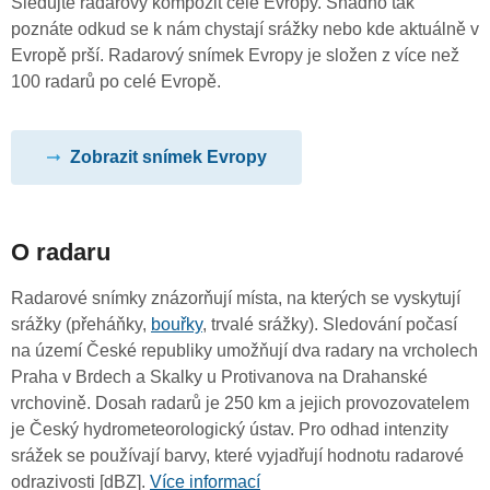
Sledujte radarový kompozit celé Evropy. Snadno tak
poznáte odkud se k nám chystají srážky nebo kde aktuálně v
Evropě prší. Radarový snímek Evropy je složen z více než
100 radarů po celé Evropě.
Zobrazit snímek Evropy
O radaru
Radarové snímky znázorňují místa, na kterých se vyskytují
srážky (přeháňky,
bouřky
, trvalé srážky). Sledování počasí
na území České republiky umožňují dva radary na vrcholech
Praha v Brdech a Skalky u Protivanova na Drahanské
vrchovině. Dosah radarů je 250 km a jejich provozovatelem
je Český hydrometeorologický ústav. Pro odhad intenzity
srážek se používají barvy, které vyjadřují hodnotu radarové
odrazivosti [dBZ].
Více informací