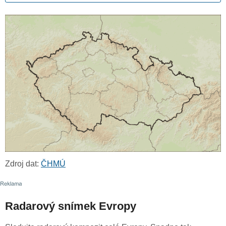
Zdroj dat:
ČHMÚ
Radarový snímek Evropy