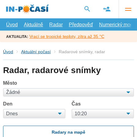
Přejít
na
hlavní
obsah
Úvod
Aktuálně
Radar
Předpověď
Numerický model
Vrací se tropické teploty, zítra až 35 °C
AKTUALITA:
Úvod
Aktuální počasí
Radarové snímky, radar
Radar, radarové snímky
Město
Den
Čas
Radary na mapě