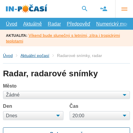
Přejít
na
hlavní
obsah
Úvod
Aktuálně
Radar
Předpověď
Numerický model
Víkend bude slunečný s letními, zítra i tropickými
AKTUALITA:
teplotami
Úvod
Aktuální počasí
Radarové snímky, radar
Radar, radarové snímky
Město
Den
Čas