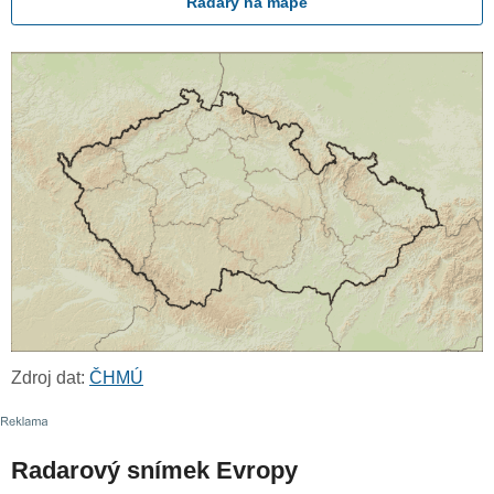
Radary na mapě
Zdroj dat:
ČHMÚ
Radarový snímek Evropy