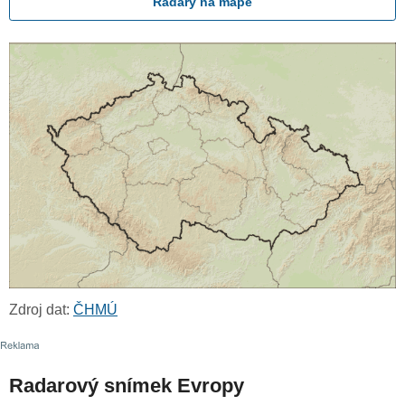
Radary na mapě
Zdroj dat:
ČHMÚ
Radarový snímek Evropy