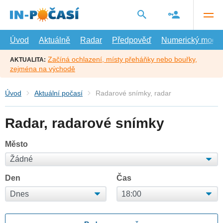
Přejít
na
hlavní
obsah
Úvod
Aktuálně
Radar
Předpověď
Numerický model
Začíná ochlazení, místy přeháňky nebo bouřky,
AKTUALITA:
zejména na východě
Úvod
Aktuální počasí
Radarové snímky, radar
Radar, radarové snímky
Město
Den
Čas