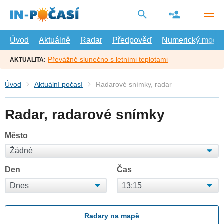
Přejít
na
hlavní
obsah
Úvod
Aktuálně
Radar
Předpověď
Numerický model
Převážně slunečno s letními teplotami
AKTUALITA:
Úvod
Aktuální počasí
Radarové snímky, radar
Radar, radarové snímky
Město
Den
Čas
Radary na mapě