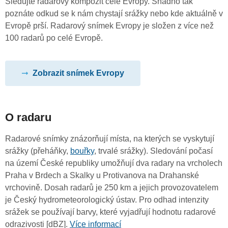
Sledujte radarový kompozit celé Evropy. Snadno tak
poznáte odkud se k nám chystají srážky nebo kde aktuálně v
Evropě prší. Radarový snímek Evropy je složen z více než
100 radarů po celé Evropě.
Zobrazit snímek Evropy
O radaru
Radarové snímky znázorňují místa, na kterých se vyskytují
srážky (přeháňky,
bouřky
, trvalé srážky). Sledování počasí
na území České republiky umožňují dva radary na vrcholech
Praha v Brdech a Skalky u Protivanova na Drahanské
vrchovině. Dosah radarů je 250 km a jejich provozovatelem
je Český hydrometeorologický ústav. Pro odhad intenzity
srážek se používají barvy, které vyjadřují hodnotu radarové
odrazivosti [dBZ].
Více informací