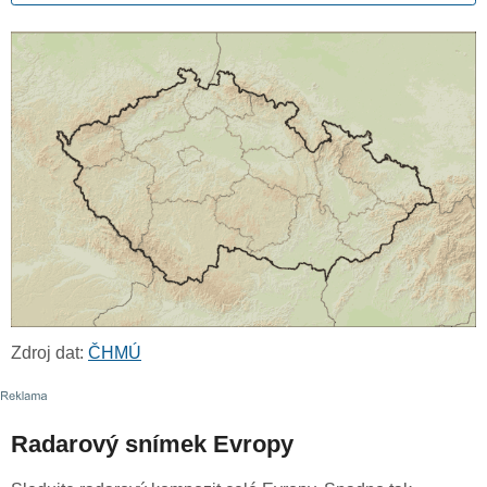
Zdroj dat:
ČHMÚ
Radarový snímek Evropy