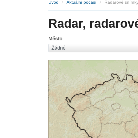
Úvod
Aktuální počasí
Radarové snímky
Radar, radarov
Město