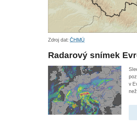
Zdroj dat:
ČHMÚ
Radarový snímek Ev
Sle
poz
v E
než