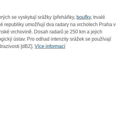
09:30
09:20
rých se vyskytují srážky (přeháňky,
bouřky
, trvalé
09:10
é republiky umožňují dva radary na vrcholech Praha v
09:00
ské vrchovině. Dosah radarů je 250 km a jejich
08:50
ický ústav. Pro odhad intenzity srážek se používají
08:40
drazivosti [dBZ].
Více informací
08:30
08:20
08:10
08:00
07:50
07:40
07:30
07:20
07:10
07:00
06:50
06:40