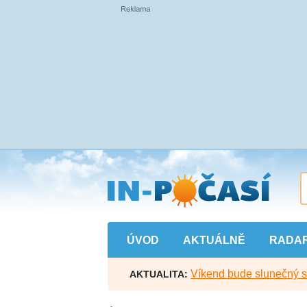
Přejít
na
hlavní
obsah
ÚVOD
AKTUÁLNĚ
RADA
Víkend bude slunečný s l
AKTUALITA: