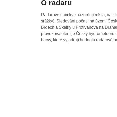
O radaru
Radarové snímky znázorňují místa, na kte
srážky). Sledování počasí na území Česk
Brdech a Skalky u Protivanova na Drahan
provozovatelem je Český hydrometeorolog
barvy, které vyjadřují hodnotu radarové o