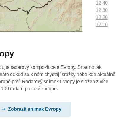
12:40
12:30
12:20
12:10
12:00
11:50
11:40
ropy
11:30
11:20
11:10
dujte radarový kompozit celé Evropy. Snadno tak
11:00
náte odkud se k nám chystají srážky nebo kde aktuálně
10:50
vropě prší. Radarový snímek Evropy je složen z více
10:40
 100 radarů po celé Evropě.
10:30
10:20
Zobrazit snímek Evropy
10:10
10:00
09:50
09:40