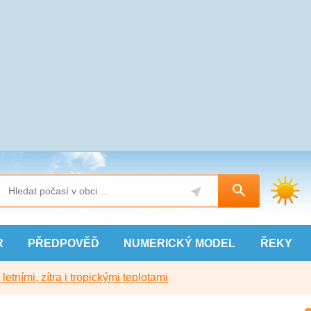
R
PŘEDPOVĚĎ
NUMERICKÝ
MODEL
ŘEKY
etními, zítra i tropickými teplotami