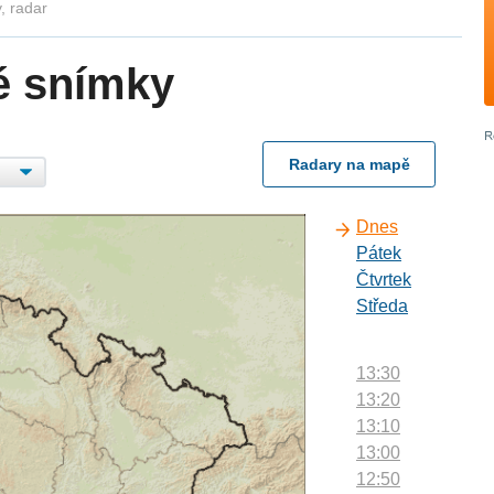
, radar
é snímky
Radary na mapě
Dnes
Pátek
Čtvrtek
Středa
13:30
13:20
13:10
13:00
12:50