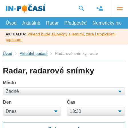
Přejít
na
hlavní
obsah
Úvod
Aktuálně
Radar
Předpověď
Numerický model
Víkend bude slunečný s letními, zítra i tropickými
AKTUALITA:
teplotami
Úvod
Aktuální počasí
Radarové snímky, radar
Radar, radarové snímky
Město
Den
Čas