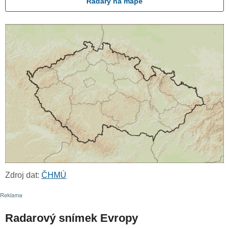
Radary na mapě
Zdroj dat:
ČHMÚ
Radarový snímek Evropy