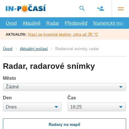
Přejít
na
hlavní
obsah
Úvod
Aktuálně
Radar
Předpověď
Numerický model
Vrací se tropické teploty, zítra až 35 °C
AKTUALITA:
Úvod
Aktuální počasí
Radarové snímky, radar
Radar, radarové snímky
Město
Den
Čas
Radary na mapě