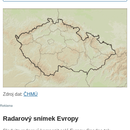
Zdroj dat:
ČHMÚ
Radarový snímek Evropy