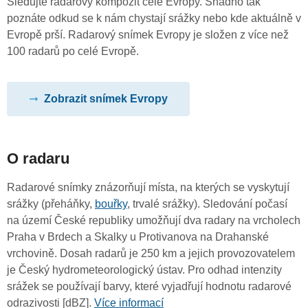
Sledujte radarový kompozit celé Evropy. Snadno tak
poznáte odkud se k nám chystají srážky nebo kde aktuálně v
Evropě prší. Radarový snímek Evropy je složen z více než
100 radarů po celé Evropě.
Zobrazit snímek Evropy
O radaru
Radarové snímky znázorňují místa, na kterých se vyskytují
srážky (přeháňky,
bouřky
, trvalé srážky). Sledování počasí
na území České republiky umožňují dva radary na vrcholech
Praha v Brdech a Skalky u Protivanova na Drahanské
vrchovině. Dosah radarů je 250 km a jejich provozovatelem
je Český hydrometeorologický ústav. Pro odhad intenzity
srážek se používají barvy, které vyjadřují hodnotu radarové
odrazivosti [dBZ].
Více informací