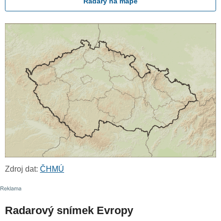
Radary na mapě
Zdroj dat:
ČHMÚ
Radarový snímek Evropy