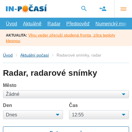
Přejít
na
hlavní
obsah
Úvod
Aktuálně
Radar
Předpověď
Numerický model
Vlnu veder přeruší studená fronta, zítra teploty
AKTUALITA:
klesnou
Úvod
Aktuální počasí
Radarové snímky, radar
Radar, radarové snímky
Město
Den
Čas