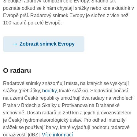
Sledujte radarový kompozit celé Evropy. Snadno tak
poznáte odkud se k nám chystají srážky nebo kde aktuálně v
Evropě prší. Radarový snímek Evropy je složen z více než
100 radarů po celé Evropě.
Zobrazit snímek Evropy
O radaru
Radarové snímky znázorňují místa, na kterých se vyskytují
srážky (přeháňky,
bouřky
, trvalé srážky). Sledování počasí
na území České republiky umožňují dva radary na vrcholech
Praha v Brdech a Skalky u Protivanova na Drahanské
vrchovině. Dosah radarů je 250 km a jejich provozovatelem
je Český hydrometeorologický ústav. Pro odhad intenzity
srážek se používají barvy, které vyjadřují hodnotu radarové
odrazivosti [dBZ].
Více informací