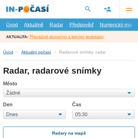
Přejít
na
hlavní
obsah
Úvod
Aktuálně
Radar
Předpověď
Numerický model
Převážně slunečno s letními teplotami
AKTUALITA:
Úvod
Aktuální počasí
Radarové snímky, radar
Radar, radarové snímky
Město
Den
Čas
Radary na mapě