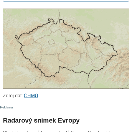
Zdroj dat:
ČHMÚ
Radarový snímek Evropy