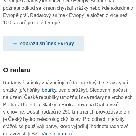
Sledujte radarový kompozit celé Evropy. Snadno tak
poznáte odkud se k nám chystají srážky nebo kde aktuálně v
Evropě prší. Radarový snímek Evropy je složen z více než
100 radarů po celé Evropě.
Zobrazit snímek Evropy
O radaru
Radarové snímky znázorňují místa, na kterých se vyskytují
srážky (přeháňky,
bouřky
, trvalé srážky). Sledování počasí
na území České republiky umožňují dva radary na vrcholech
Praha v Brdech a Skalky u Protivanova na Drahanské
vrchovině. Dosah radarů je 250 km a jejich provozovatelem
je Český hydrometeorologický ústav. Pro odhad intenzity
srážek se používají barvy, které vyjadřují hodnotu radarové
odrazivosti [dBZ].
Více informací