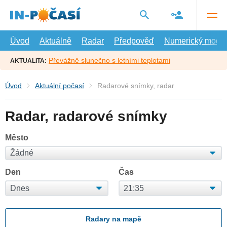
Přejít
na
hlavní
obsah
Úvod
Aktuálně
Radar
Předpověď
Numerický model
Převážně slunečno s letními teplotami
AKTUALITA:
Úvod
Aktuální počasí
Radarové snímky, radar
Radar, radarové snímky
Město
Den
Čas
Radary na mapě