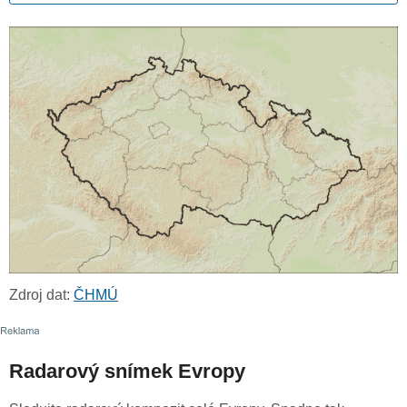
Zdroj dat:
ČHMÚ
Radarový snímek Evropy