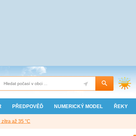
R
PŘEDPOVĚĎ
NUMERICKÝ
MODEL
ŘEKY
, zítra až 35 °C