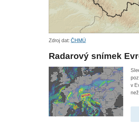
Zdroj dat:
ČHMÚ
Radarový snímek Ev
Sle
poz
v E
než