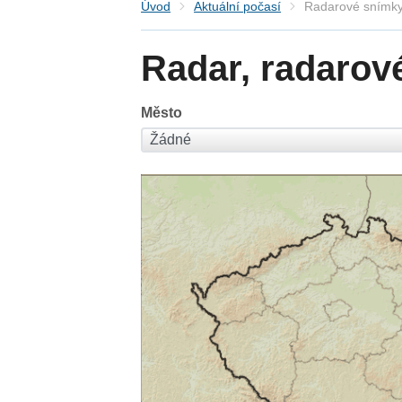
Úvod
Aktuální počasí
Radarové snímky
Radar, radarov
Město