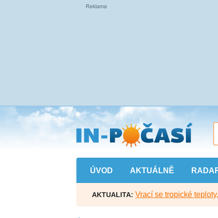
Přejít
na
hlavní
obsah
ÚVOD
AKTUÁLNĚ
RADA
Vrací se tropické teploty
AKTUALITA: