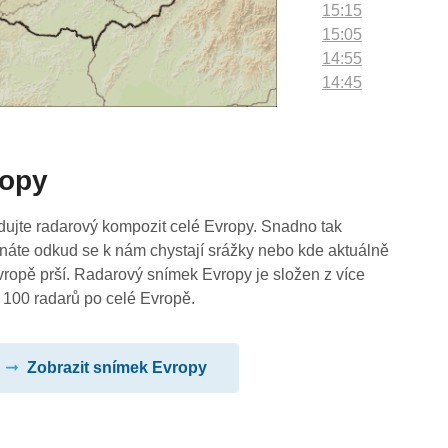
15:15
15:05
14:55
14:45
14:35
14:25
14:15
ropy
14:05
13:55
13:45
dujte radarový kompozit celé Evropy. Snadno tak
13:35
náte odkud se k nám chystají srážky nebo kde aktuálně
13:25
vropě prší. Radarový snímek Evropy je složen z více
13:15
 100 radarů po celé Evropě.
13:05
12:55
Zobrazit snímek Evropy
12:45
12:35
12:25
12:15