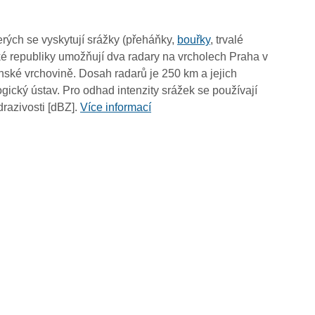
12:05
11:55
rých se vyskytují srážky (přeháňky,
bouřky
, trvalé
11:45
é republiky umožňují dva radary na vrcholech Praha v
11:35
ské vrchovině. Dosah radarů je 250 km a jejich
11:25
ický ústav. Pro odhad intenzity srážek se používají
11:15
drazivosti [dBZ].
Více informací
11:05
10:55
10:45
10:35
10:25
10:15
10:05
09:55
09:45
09:35
09:25
09:15