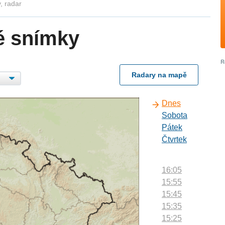
, radar
é snímky
Radary na mapě
Dnes
Sobota
Pátek
Čtvrtek
16:05
15:55
15:45
15:35
15:25