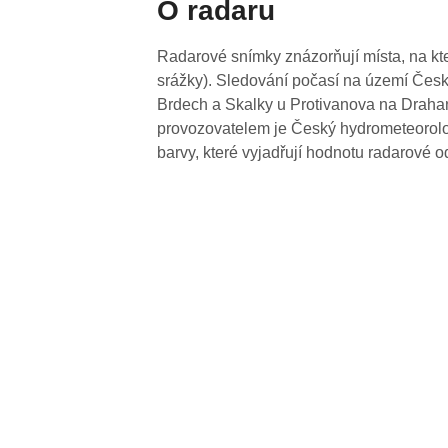
O radaru
Radarové snímky znázorňují místa, na kte
srážky). Sledování počasí na území Česk
Brdech a Skalky u Protivanova na Drahan
provozovatelem je Český hydrometeorolog
barvy, které vyjadřují hodnotu radarové o