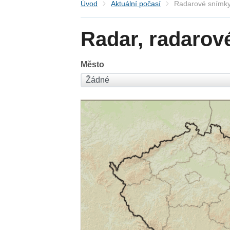
Úvod
Aktuální počasí
Radarové snímky
Radar, radarov
Město