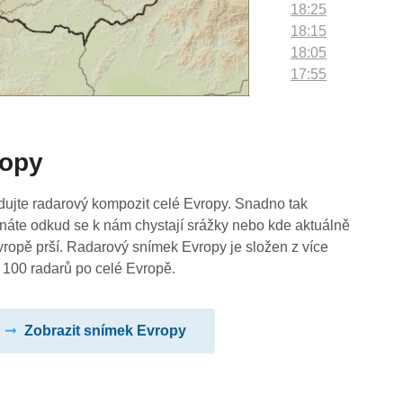
18:25
18:15
18:05
17:55
17:45
17:35
17:25
ropy
17:15
17:05
16:55
dujte radarový kompozit celé Evropy. Snadno tak
16:45
náte odkud se k nám chystají srážky nebo kde aktuálně
16:35
vropě prší. Radarový snímek Evropy je složen z více
16:25
 100 radarů po celé Evropě.
16:15
16:05
Zobrazit snímek Evropy
15:55
15:45
15:35
15:25