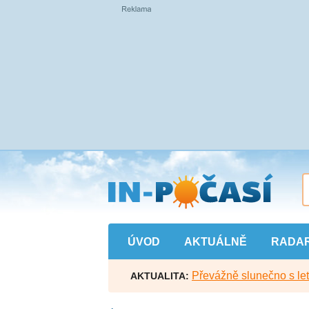
Přejít
na
hlavní
obsah
ÚVOD
AKTUÁLNĚ
RADA
Převážně slunečno s let
AKTUALITA: