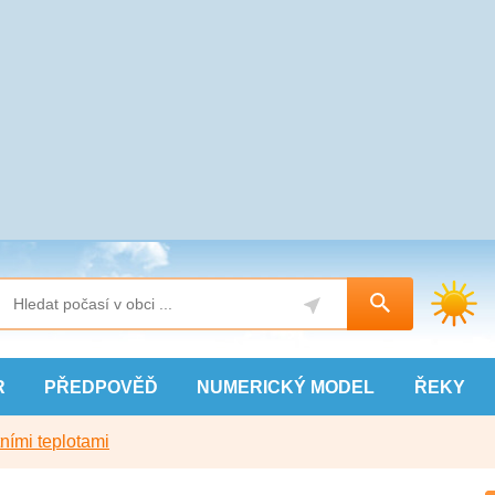
R
PŘEDPOVĚĎ
NUMERICKÝ
MODEL
ŘEKY
ními teplotami