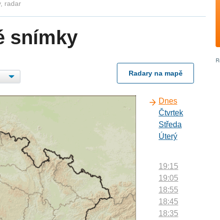
, radar
é snímky
Radary na mapě
Dnes
Čtvrtek
Středa
Úterý
19:15
19:05
18:55
18:45
18:35