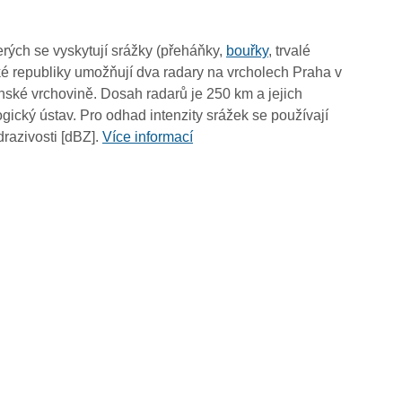
15:15
15:05
rých se vyskytují srážky (přeháňky,
bouřky
, trvalé
14:55
é republiky umožňují dva radary na vrcholech Praha v
14:45
ské vrchovině. Dosah radarů je 250 km a jejich
14:35
ický ústav. Pro odhad intenzity srážek se používají
14:25
drazivosti [dBZ].
Více informací
14:15
14:05
13:55
13:45
13:35
13:25
13:15
13:05
12:55
12:45
12:35
12:25