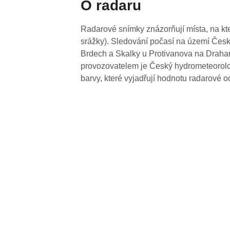
O radaru
Radarové snímky znázorňují místa, na kte
srážky). Sledování počasí na území Česk
Brdech a Skalky u Protivanova na Drahan
provozovatelem je Český hydrometeorolog
barvy, které vyjadřují hodnotu radarové o