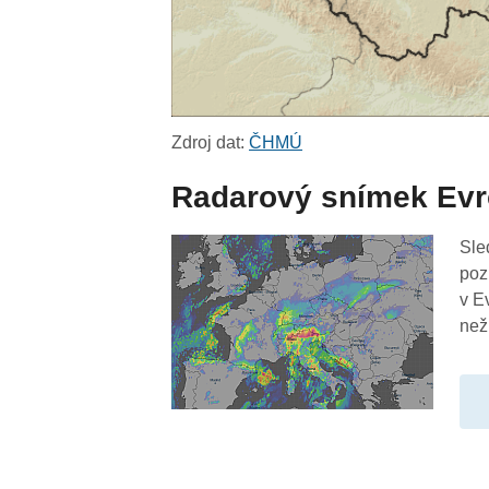
Zdroj dat:
ČHMÚ
Radarový snímek Ev
Sle
poz
v E
než