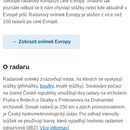
Sledujte radarový kompozit celé Evropy. Snadno tak
poznáte odkud se k nám chystají srážky nebo kde aktuálně v
Evropě prší. Radarový snímek Evropy je složen z více než
100 radarů po celé Evropě.
Zobrazit snímek Evropy
O radaru
Radarové snímky znázorňují místa, na kterých se vyskytují
srážky (přeháňky,
bouřky
, trvalé srážky). Sledování počasí
na území České republiky umožňují dva radary na vrcholech
Praha v Brdech a Skalky u Protivanova na Drahanské
vrchovině. Dosah radarů je 250 km a jejich provozovatelem
je Český hydrometeorologický ústav. Pro odhad intenzity
srážek se používají barvy, které vyjadřují hodnotu radarové
odrazivosti [dBZ].
Více informací