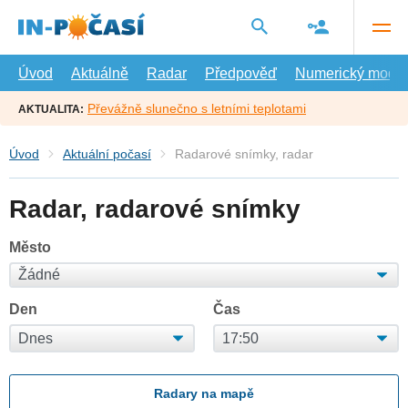
Přejít
na
hlavní
obsah
Úvod
Aktuálně
Radar
Předpověď
Numerický model
Převážně slunečno s letními teplotami
AKTUALITA:
Úvod
Aktuální počasí
Radarové snímky, radar
Radar, radarové snímky
Město
Den
Čas
Radary na mapě