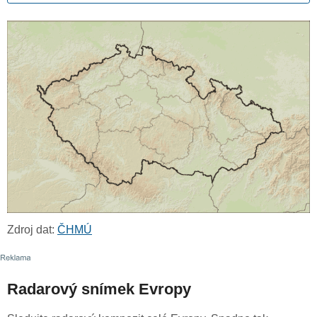
Zdroj dat:
ČHMÚ
Radarový snímek Evropy