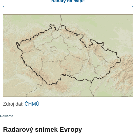
Radary na mapě
Zdroj dat:
ČHMÚ
Radarový snímek Evropy