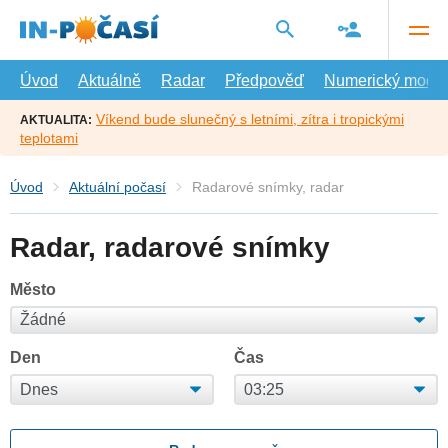
Přejít
na
hlavní
obsah
Úvod
Aktuálně
Radar
Předpověď
Numerický model
Víkend bude slunečný s letními, zítra i tropickými
AKTUALITA:
teplotami
Úvod
Aktuální počasí
Radarové snímky, radar
Radar, radarové snímky
Město
Den
Čas