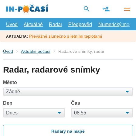
Přejít
na
hlavní
obsah
Úvod
Aktuálně
Radar
Předpověď
Numerický model
Převážně slunečno s letními teplotami
AKTUALITA:
Úvod
Aktuální počasí
Radarové snímky, radar
Radar, radarové snímky
Město
Den
Čas
Radary na mapě