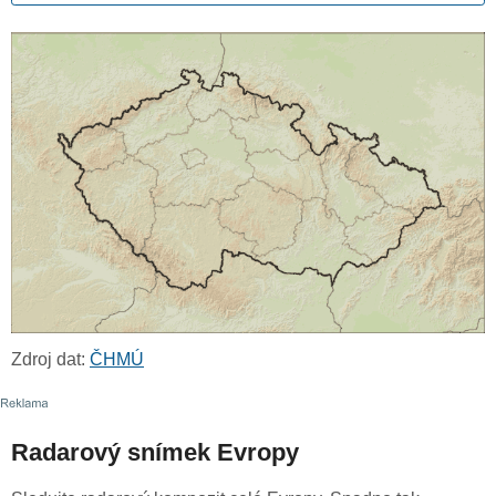
Zdroj dat:
ČHMÚ
Radarový snímek Evropy