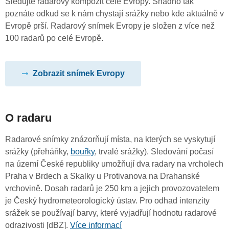
Sledujte radarový kompozit celé Evropy. Snadno tak
poznáte odkud se k nám chystají srážky nebo kde aktuálně v
Evropě prší. Radarový snímek Evropy je složen z více než
100 radarů po celé Evropě.
Zobrazit snímek Evropy
O radaru
Radarové snímky znázorňují místa, na kterých se vyskytují
srážky (přeháňky,
bouřky
, trvalé srážky). Sledování počasí
na území České republiky umožňují dva radary na vrcholech
Praha v Brdech a Skalky u Protivanova na Drahanské
vrchovině. Dosah radarů je 250 km a jejich provozovatelem
je Český hydrometeorologický ústav. Pro odhad intenzity
srážek se používají barvy, které vyjadřují hodnotu radarové
odrazivosti [dBZ].
Více informací