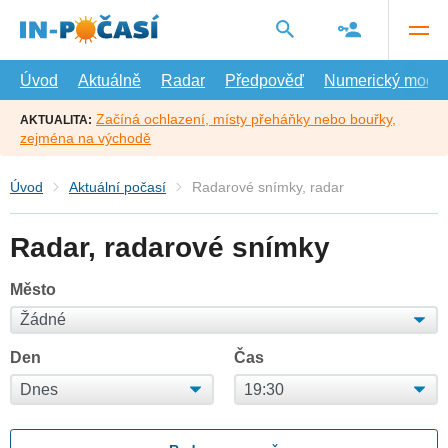
Přejít
na
hlavní
obsah
Úvod
Aktuálně
Radar
Předpověď
Numerický model
Začíná ochlazení, místy přeháňky nebo bouřky,
AKTUALITA:
zejména na východě
Úvod
Aktuální počasí
Radarové snímky, radar
Radar, radarové snímky
Město
Den
Čas