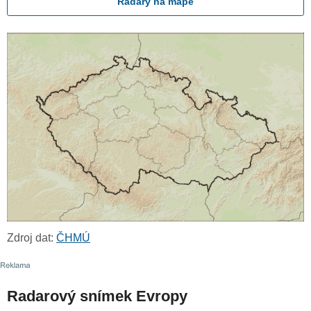
Radary na mapě
Zdroj dat:
ČHMÚ
Radarový snímek Evropy