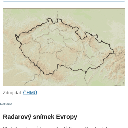
Zdroj dat:
ČHMÚ
Radarový snímek Evropy