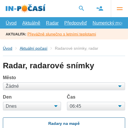
Přejít
na
hlavní
obsah
Úvod
Aktuálně
Radar
Předpověď
Numerický model
Převážně slunečno s letními teplotami
AKTUALITA:
Úvod
Aktuální počasí
Radarové snímky, radar
Radar, radarové snímky
Město
Den
Čas
Radary na mapě