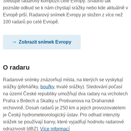
Sledujte radarový kompozit celé Evropy. Snadno tak
poznáte odkud se k nám chystají srážky nebo kde aktuálně v
Evropě prší. Radarový snímek Evropy je složen z více než
100 radarů po celé Evropě.
Zobrazit snímek Evropy
O radaru
Radarové snímky znázorňují místa, na kterých se vyskytují
srážky (přeháňky,
bouřky
, trvalé srážky). Sledování počasí
na území České republiky umožňují dva radary na vrcholech
Praha v Brdech a Skalky u Protivanova na Drahanské
vrchovině. Dosah radarů je 250 km a jejich provozovatelem
je Český hydrometeorologický ústav. Pro odhad intenzity
srážek se používají barvy, které vyjadřují hodnotu radarové
odrazivosti [dBZ].
Více informací