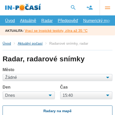
Přejít
na
hlavní
obsah
Úvod
Aktuálně
Radar
Předpověď
Numerický model
Vrací se tropické teploty, zítra až 35 °C
AKTUALITA:
Úvod
Aktuální počasí
Radarové snímky, radar
Radar, radarové snímky
Město
Den
Čas
Radary na mapě