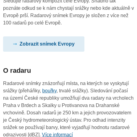
Sledujte radarový kompozit celé Evropy. Snadno tak
poznáte odkud se k nám chystají srážky nebo kde aktuálně v
Evropě prší. Radarový snímek Evropy je složen z více než
100 radarů po celé Evropě.
Zobrazit snímek Evropy
O radaru
Radarové snímky znázorňují místa, na kterých se vyskytují
srážky (přeháňky,
bouřky
, trvalé srážky). Sledování počasí
na území České republiky umožňují dva radary na vrcholech
Praha v Brdech a Skalky u Protivanova na Drahanské
vrchovině. Dosah radarů je 250 km a jejich provozovatelem
je Český hydrometeorologický ústav. Pro odhad intenzity
srážek se používají barvy, které vyjadřují hodnotu radarové
odrazivosti [dBZ].
Více informací