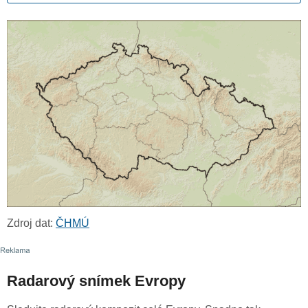
Zdroj dat:
ČHMÚ
Radarový snímek Evropy