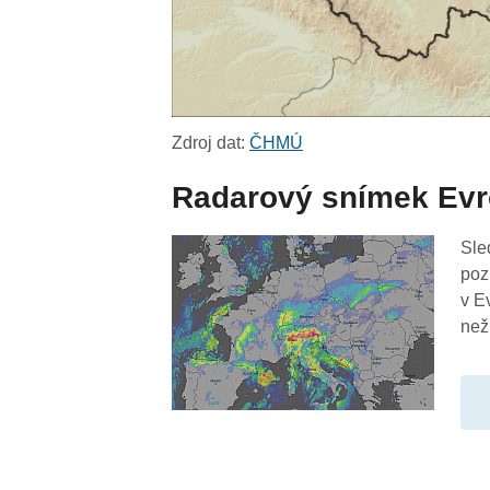
Zdroj dat:
ČHMÚ
Radarový snímek Ev
Sle
poz
v E
než