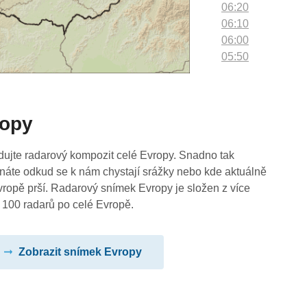
06:20
06:10
06:00
05:50
05:40
05:30
05:20
ropy
05:10
05:00
04:50
dujte radarový kompozit celé Evropy. Snadno tak
04:40
náte odkud se k nám chystají srážky nebo kde aktuálně
04:30
vropě prší. Radarový snímek Evropy je složen z více
04:20
 100 radarů po celé Evropě.
04:10
04:00
Zobrazit snímek Evropy
03:50
03:40
03:30
03:20