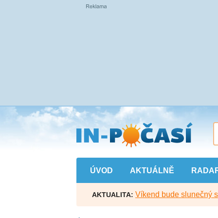
Přejít
na
hlavní
obsah
ÚVOD
AKTUÁLNĚ
RADA
Víkend bude slunečný s l
AKTUALITA: