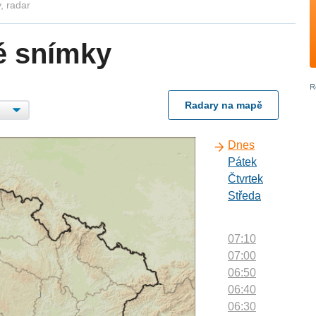
, radar
é snímky
Radary na mapě
Dnes
Pátek
Čtvrtek
Středa
07:10
07:00
06:50
06:40
06:30