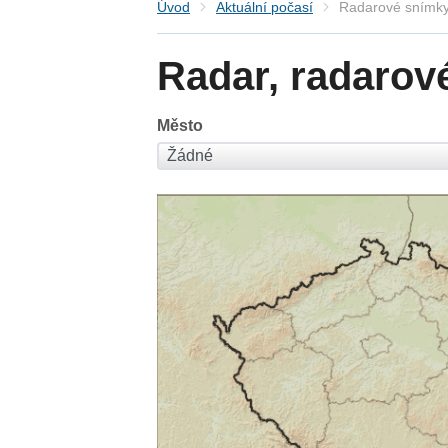
Úvod
Aktuální počasí
Radarové snímky
Radar, radarov
Město