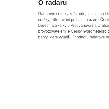
O radaru
Radarové snímky znázorňují místa, na kte
srážky). Sledování počasí na území Česk
Brdech a Skalky u Protivanova na Drahan
provozovatelem je Český hydrometeorolog
barvy, které vyjadřují hodnotu radarové o