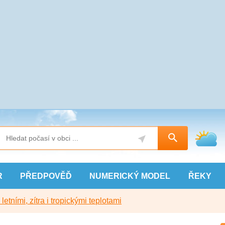
R
PŘEDPOVĚĎ
NUMERICKÝ
MODEL
ŘEKY
etními, zítra i tropickými teplotami