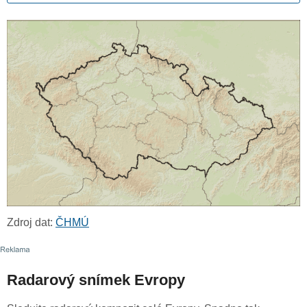
Zdroj dat:
ČHMÚ
Radarový snímek Evropy