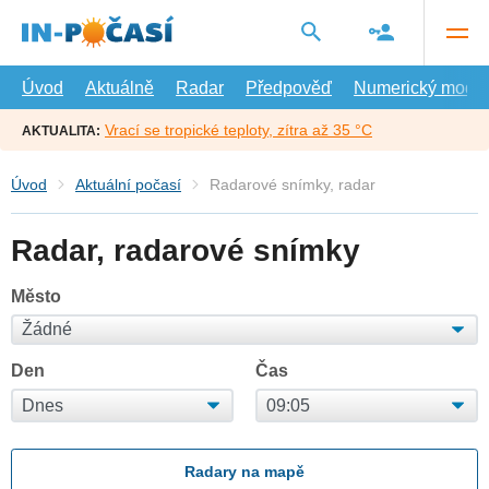
Přejít
na
hlavní
obsah
Úvod
Aktuálně
Radar
Předpověď
Numerický model
Vrací se tropické teploty, zítra až 35 °C
AKTUALITA:
Úvod
Aktuální počasí
Radarové snímky, radar
Radar, radarové snímky
Město
Den
Čas
Radary na mapě