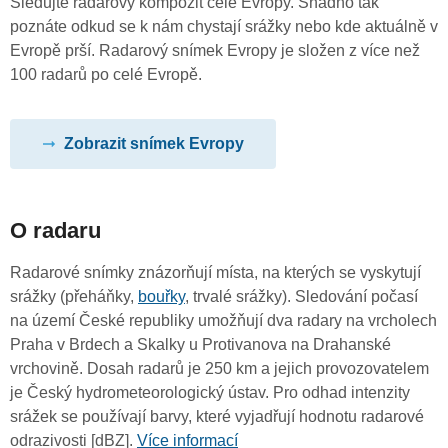
Sledujte radarový kompozit celé Evropy. Snadno tak
poznáte odkud se k nám chystají srážky nebo kde aktuálně v
Evropě prší. Radarový snímek Evropy je složen z více než
100 radarů po celé Evropě.
Zobrazit snímek Evropy
O radaru
Radarové snímky znázorňují místa, na kterých se vyskytují
srážky (přeháňky,
bouřky
, trvalé srážky). Sledování počasí
na území České republiky umožňují dva radary na vrcholech
Praha v Brdech a Skalky u Protivanova na Drahanské
vrchovině. Dosah radarů je 250 km a jejich provozovatelem
je Český hydrometeorologický ústav. Pro odhad intenzity
srážek se používají barvy, které vyjadřují hodnotu radarové
odrazivosti [dBZ].
Více informací