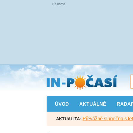
Přejít
na
hlavní
obsah
ÚVOD
AKTUÁLNĚ
RADA
Převážně slunečno s let
AKTUALITA: