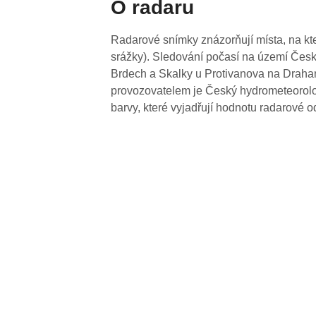
O radaru
Radarové snímky znázorňují místa, na kte
srážky). Sledování počasí na území Česk
Brdech a Skalky u Protivanova na Drahan
provozovatelem je Český hydrometeorolog
barvy, které vyjadřují hodnotu radarové o