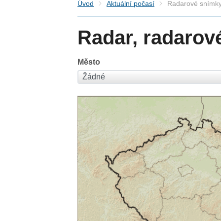
Úvod
Aktuální počasí
Radarové snímky
Radar, radarov
Město