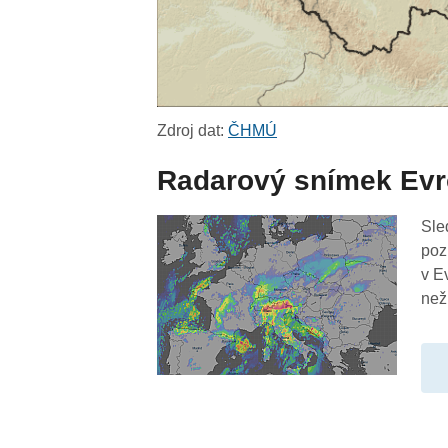
Zdroj dat:
ČHMÚ
Radarový snímek Ev
Sle
poz
v E
než