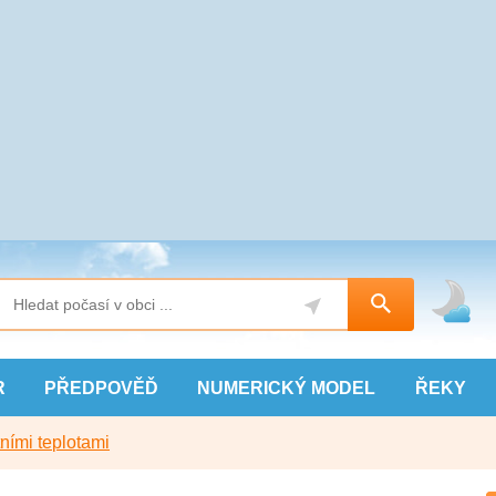
R
PŘEDPOVĚĎ
NUMERICKÝ
MODEL
ŘEKY
ními teplotami