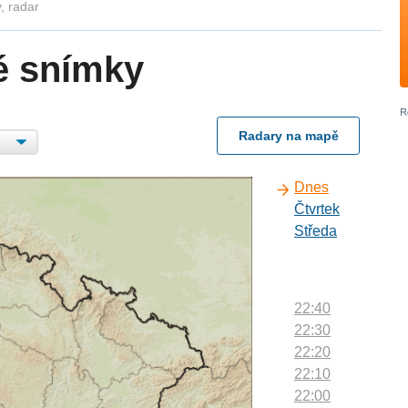
, radar
é snímky
Radary na mapě
Dnes
Čtvrtek
Středa
22:40
22:30
22:20
22:10
22:00