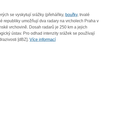
18:40
18:30
rých se vyskytují srážky (přeháňky,
bouřky
, trvalé
18:20
é republiky umožňují dva radary na vrcholech Praha v
18:10
ské vrchovině. Dosah radarů je 250 km a jejich
18:00
ický ústav. Pro odhad intenzity srážek se používají
17:50
drazivosti [dBZ].
Více informací
17:40
17:30
17:20
17:10
17:00
16:50
16:40
16:30
16:20
16:10
16:00
15:50