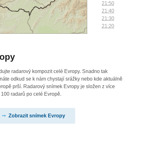
21:50
21:40
21:30
21:20
21:10
21:00
20:50
ropy
20:40
20:30
20:20
dujte radarový kompozit celé Evropy. Snadno tak
20:10
náte odkud se k nám chystají srážky nebo kde aktuálně
20:00
vropě prší. Radarový snímek Evropy je složen z více
19:50
 100 radarů po celé Evropě.
19:40
19:30
Zobrazit snímek Evropy
19:20
19:10
19:00
18:50