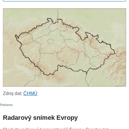
Zdroj dat:
ČHMÚ
Radarový snímek Evropy