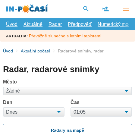
Přejít
na
hlavní
obsah
Úvod
Aktuálně
Radar
Předpověď
Numerický model
Převážně slunečno s letními teplotami
AKTUALITA:
Úvod
Aktuální počasí
Radarové snímky, radar
Radar, radarové snímky
Město
Den
Čas
Radary na mapě