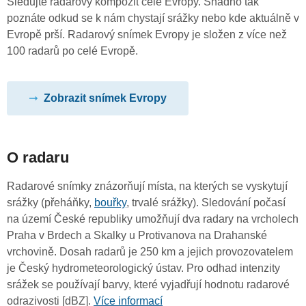
Sledujte radarový kompozit celé Evropy. Snadno tak
poznáte odkud se k nám chystají srážky nebo kde aktuálně v
Evropě prší. Radarový snímek Evropy je složen z více než
100 radarů po celé Evropě.
Zobrazit snímek Evropy
O radaru
Radarové snímky znázorňují místa, na kterých se vyskytují
srážky (přeháňky,
bouřky
, trvalé srážky). Sledování počasí
na území České republiky umožňují dva radary na vrcholech
Praha v Brdech a Skalky u Protivanova na Drahanské
vrchovině. Dosah radarů je 250 km a jejich provozovatelem
je Český hydrometeorologický ústav. Pro odhad intenzity
srážek se používají barvy, které vyjadřují hodnotu radarové
odrazivosti [dBZ].
Více informací