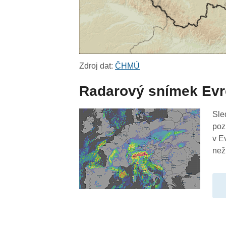
Zdroj dat:
ČHMÚ
Radarový snímek Ev
Sle
poz
v E
než