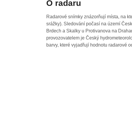
O radaru
Radarové snímky znázorňují místa, na kte
srážky). Sledování počasí na území Česk
Brdech a Skalky u Protivanova na Drahan
provozovatelem je Český hydrometeorolog
barvy, které vyjadřují hodnotu radarové o