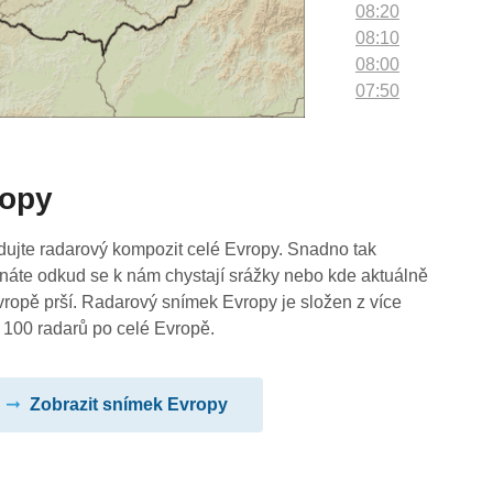
08:20
08:10
08:00
07:50
07:40
07:30
07:20
ropy
07:10
07:00
06:50
dujte radarový kompozit celé Evropy. Snadno tak
06:40
náte odkud se k nám chystají srážky nebo kde aktuálně
06:30
vropě prší. Radarový snímek Evropy je složen z více
06:20
 100 radarů po celé Evropě.
06:10
06:00
Zobrazit snímek Evropy
05:50
05:40
05:30
05:20