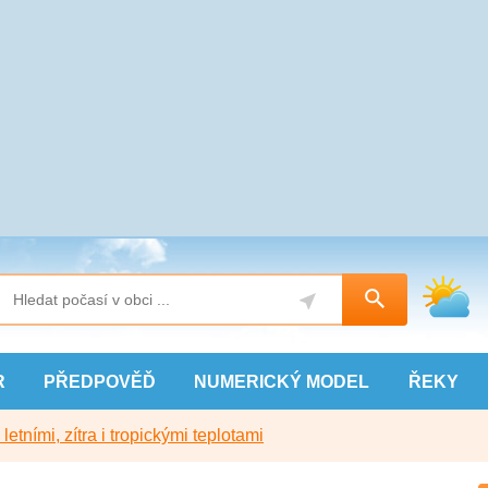
R
PŘEDPOVĚĎ
NUMERICKÝ
MODEL
ŘEKY
etními, zítra i tropickými teplotami