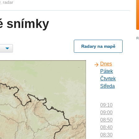
, radar
é snímky
Radary na mapě
Dnes
Pátek
Čtvrtek
Středa
09:10
09:00
08:50
08:40
08:30