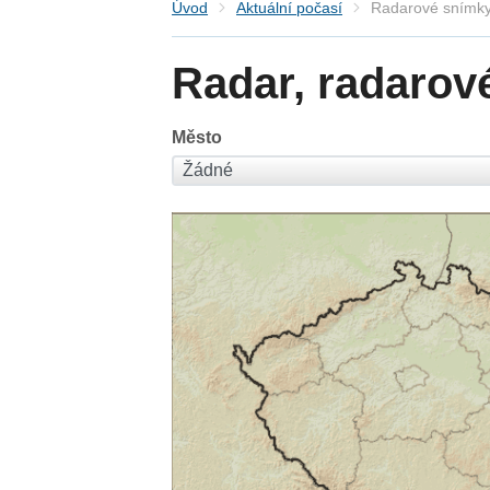
Úvod
Aktuální počasí
Radarové snímky
Radar, radarov
Město