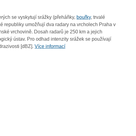
05:10
05:00
rých se vyskytují srážky (přeháňky,
bouřky
, trvalé
04:50
é republiky umožňují dva radary na vrcholech Praha v
04:40
ské vrchovině. Dosah radarů je 250 km a jejich
04:30
ický ústav. Pro odhad intenzity srážek se používají
04:20
drazivosti [dBZ].
Více informací
04:10
04:00
03:50
03:40
03:30
03:20
03:10
03:00
02:50
02:40
02:30
02:20