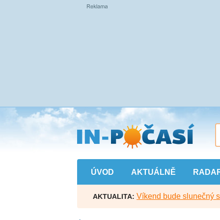
Přejít
na
hlavní
obsah
ÚVOD
AKTUÁLNĚ
RADA
Víkend bude slunečný s l
AKTUALITA: