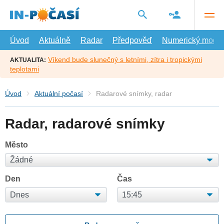
Přejít
na
hlavní
obsah
Úvod
Aktuálně
Radar
Předpověď
Numerický model
Víkend bude slunečný s letními, zítra i tropickými
AKTUALITA:
teplotami
Úvod
Aktuální počasí
Radarové snímky, radar
Radar, radarové snímky
Město
Den
Čas