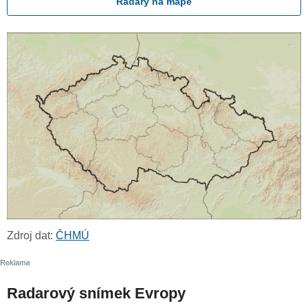
Radary na mapě
Zdroj dat:
ČHMÚ
Radarový snímek Evropy