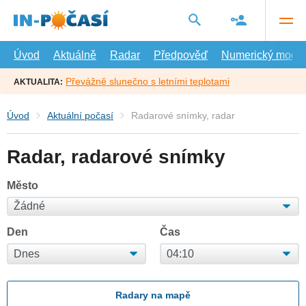
Přejít
na
hlavní
obsah
Úvod
Aktuálně
Radar
Předpověď
Numerický model
Převážně slunečno s letními teplotami
AKTUALITA:
Úvod
Aktuální počasí
Radarové snímky, radar
Radar, radarové snímky
Město
Den
Čas
Radary na mapě