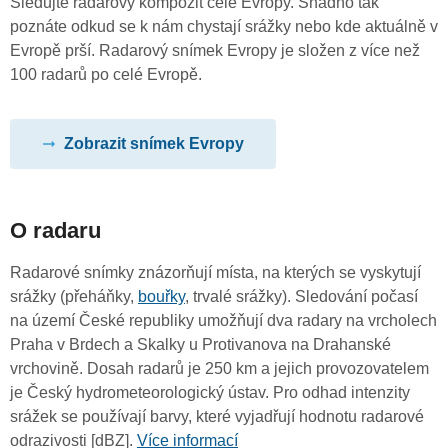
Sledujte radarový kompozit celé Evropy. Snadno tak
poznáte odkud se k nám chystají srážky nebo kde aktuálně v
Evropě prší. Radarový snímek Evropy je složen z více než
100 radarů po celé Evropě.
Zobrazit snímek Evropy
O radaru
Radarové snímky znázorňují místa, na kterých se vyskytují
srážky (přeháňky,
bouřky
, trvalé srážky). Sledování počasí
na území České republiky umožňují dva radary na vrcholech
Praha v Brdech a Skalky u Protivanova na Drahanské
vrchovině. Dosah radarů je 250 km a jejich provozovatelem
je Český hydrometeorologický ústav. Pro odhad intenzity
srážek se používají barvy, které vyjadřují hodnotu radarové
odrazivosti [dBZ].
Více informací