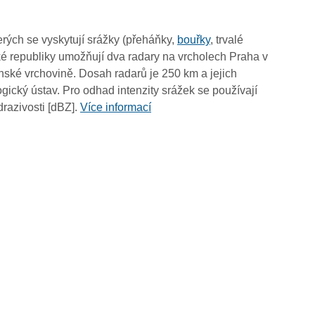
04:35
04:25
rých se vyskytují srážky (přeháňky,
bouřky
, trvalé
04:15
é republiky umožňují dva radary na vrcholech Praha v
04:05
ské vrchovině. Dosah radarů je 250 km a jejich
03:55
ický ústav. Pro odhad intenzity srážek se používají
03:45
drazivosti [dBZ].
Více informací
03:35
03:25
03:15
03:05
02:55
02:45
02:35
02:25
02:15
02:05
01:55
01:45