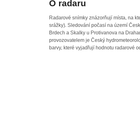
O radaru
Radarové snímky znázorňují místa, na kte
srážky). Sledování počasí na území Česk
Brdech a Skalky u Protivanova na Drahan
provozovatelem je Český hydrometeorolog
barvy, které vyjadřují hodnotu radarové o