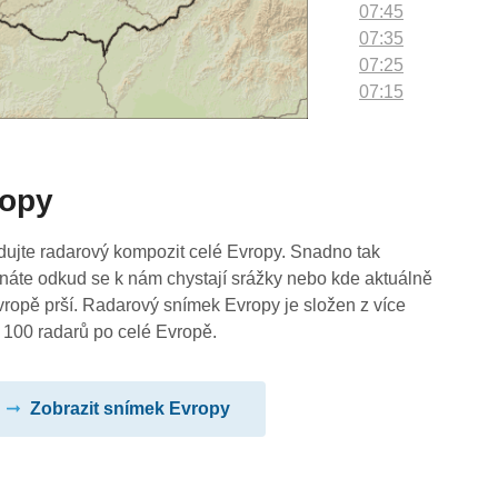
07:45
07:35
07:25
07:15
07:05
06:55
06:45
ropy
06:35
06:25
06:15
dujte radarový kompozit celé Evropy. Snadno tak
06:05
náte odkud se k nám chystají srážky nebo kde aktuálně
05:55
vropě prší. Radarový snímek Evropy je složen z více
05:45
 100 radarů po celé Evropě.
05:35
05:25
Zobrazit snímek Evropy
05:15
05:05
04:55
04:45