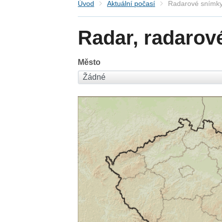
Úvod
Aktuální počasí
Radarové snímky
Radar, radarov
Město