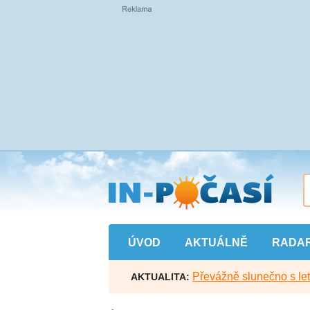
Přejít
na
hlavní
obsah
ÚVOD
AKTUÁLNĚ
RADA
Převážně slunečno s let
AKTUALITA: