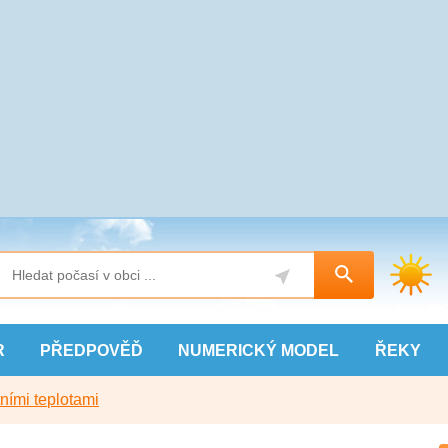
R
PŘEDPOVĚĎ
NUMERICKÝ
MODEL
ŘEKY
ními teplotami