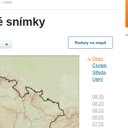
, radar
é snímky
Radary na mapě
Dnes
Čtvrtek
Středa
Úterý
08:35
08:25
08:15
08:05
07:55