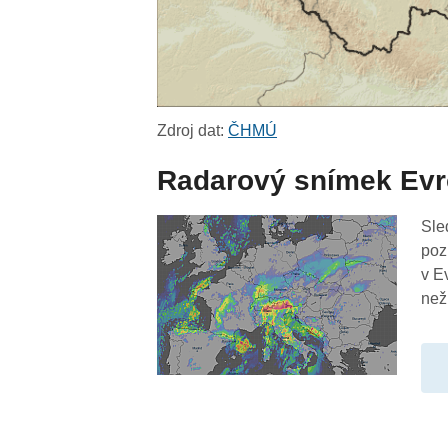
Zdroj dat:
ČHMÚ
Radarový snímek Ev
Sle
poz
v E
než