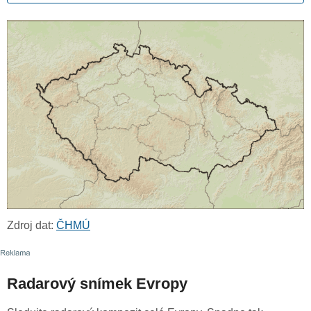
Zdroj dat:
ČHMÚ
Radarový snímek Evropy