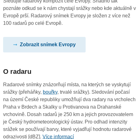
Sledujte radarový kompozit celé Evropy. Snadno tak
poznáte odkud se k nám chystají srážky nebo kde aktuálně v
Evropě prší. Radarový snímek Evropy je složen z více než
100 radarů po celé Evropě.
Zobrazit snímek Evropy
O radaru
Radarové snímky znázorňují místa, na kterých se vyskytují
srážky (přeháňky,
bouřky
, trvalé srážky). Sledování počasí
na území České republiky umožňují dva radary na vrcholech
Praha v Brdech a Skalky u Protivanova na Drahanské
vrchovině. Dosah radarů je 250 km a jejich provozovatelem
je Český hydrometeorologický ústav. Pro odhad intenzity
srážek se používají barvy, které vyjadřují hodnotu radarové
odrazivosti [dBZ].
Více informací