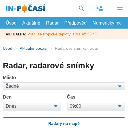
Přejít
na
hlavní
obsah
Úvod
Aktuálně
Radar
Předpověď
Numerický model
Vrací se tropické teploty, zítra až 35 °C
AKTUALITA:
Úvod
Aktuální počasí
Radarové snímky, radar
Radar, radarové snímky
Město
Den
Čas
Radary na mapě