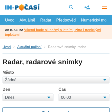
Přejít
na
hlavní
obsah
Úvod
Aktuálně
Radar
Předpověď
Numerický model
Víkend bude slunečný s letními, zítra i tropickými
AKTUALITA:
teplotami
Úvod
Aktuální počasí
Radarové snímky, radar
Radar, radarové snímky
Město
Den
Čas