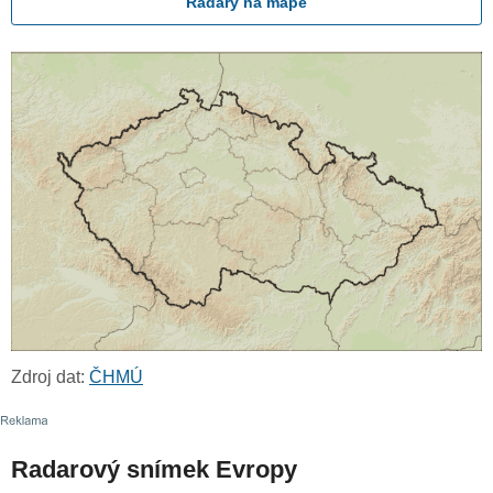
Radary na mapě
Zdroj dat:
ČHMÚ
Radarový snímek Evropy