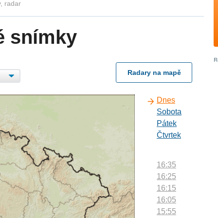
, radar
é snímky
Radary na mapě
Dnes
Sobota
Pátek
Čtvrtek
16:35
16:25
16:15
16:05
15:55