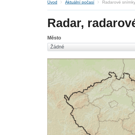
Úvod
Aktuální počasí
Radarové snímky
Radar, radarov
Město