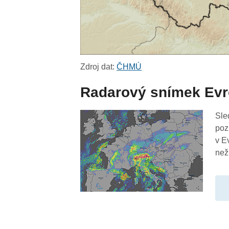
Zdroj dat:
ČHMÚ
Radarový snímek Ev
Sle
poz
v E
než