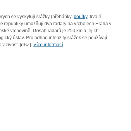
12:35
12:25
rých se vyskytují srážky (přeháňky,
bouřky
, trvalé
12:15
é republiky umožňují dva radary na vrcholech Praha v
12:05
ské vrchovině. Dosah radarů je 250 km a jejich
11:55
ický ústav. Pro odhad intenzity srážek se používají
11:45
drazivosti [dBZ].
Více informací
11:35
11:25
11:15
11:05
10:55
10:45
10:35
10:25
10:15
10:05
09:55
09:45