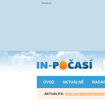
Přejít
na
hlavní
obsah
ÚVOD
AKTUÁLNĚ
RADA
Vrací se tropické teploty
AKTUALITA: