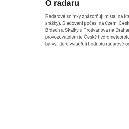
O radaru
Radarové snímky znázorňují místa, na kte
srážky). Sledování počasí na území Česk
Brdech a Skalky u Protivanova na Drahan
provozovatelem je Český hydrometeorolog
barvy, které vyjadřují hodnotu radarové o