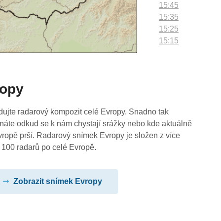
15:45
15:35
15:25
15:15
15:05
14:55
14:45
ropy
14:35
14:25
14:15
dujte radarový kompozit celé Evropy. Snadno tak
14:05
náte odkud se k nám chystají srážky nebo kde aktuálně
13:55
vropě prší. Radarový snímek Evropy je složen z více
13:45
 100 radarů po celé Evropě.
13:35
13:25
Zobrazit snímek Evropy
13:15
13:05
12:55
12:45