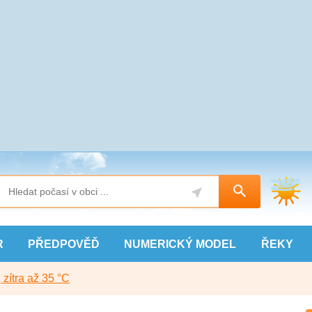
R
PŘEDPOVĚĎ
NUMERICKÝ
MODEL
ŘEKY
, zítra až 35 °C