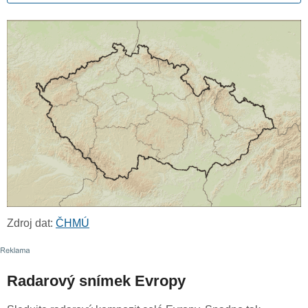
Zdroj dat:
ČHMÚ
Radarový snímek Evropy