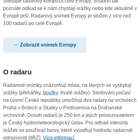
Sledujte radarový kompozit celé Evropy. Snadno tak
poznáte odkud se k nám chystají srážky nebo kde aktuálně v
Evropě prší. Radarový snímek Evropy je složen z více než
100 radarů po celé Evropě.
Zobrazit snímek Evropy
O radaru
Radarové snímky znázorňují místa, na kterých se vyskytují
srážky (přeháňky,
bouřky
, trvalé srážky). Sledování počasí
na území České republiky umožňují dva radary na vrcholech
Praha v Brdech a Skalky u Protivanova na Drahanské
vrchovině. Dosah radarů je 250 km a jejich provozovatelem
je Český hydrometeorologický ústav. Pro odhad intenzity
srážek se používají barvy, které vyjadřují hodnotu radarové
odrazivosti [dBZ].
Více informací