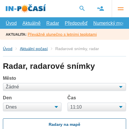
Přejít
na
hlavní
obsah
Úvod
Aktuálně
Radar
Předpověď
Numerický model
Převážně slunečno s letními teplotami
AKTUALITA:
Úvod
Aktuální počasí
Radarové snímky, radar
Radar, radarové snímky
Město
Den
Čas
Radary na mapě