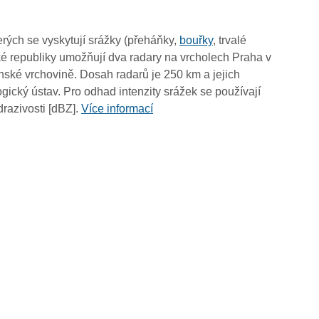
06:45
06:35
rých se vyskytují srážky (přeháňky,
bouřky
, trvalé
06:25
é republiky umožňují dva radary na vrcholech Praha v
06:15
ské vrchovině. Dosah radarů je 250 km a jejich
06:05
ický ústav. Pro odhad intenzity srážek se používají
05:55
drazivosti [dBZ].
Více informací
05:45
05:35
05:25
05:15
05:05
04:55
04:45
04:35
04:25
04:15
04:05
03:55