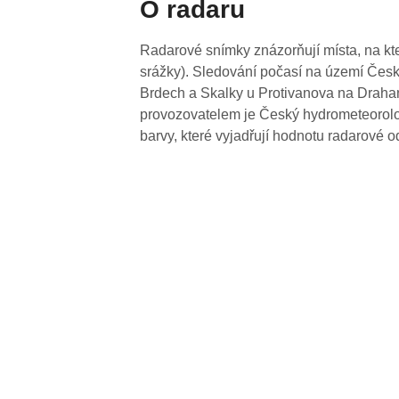
O radaru
Radarové snímky znázorňují místa, na kte
srážky). Sledování počasí na území Česk
Brdech a Skalky u Protivanova na Drahan
provozovatelem je Český hydrometeorolog
barvy, které vyjadřují hodnotu radarové o