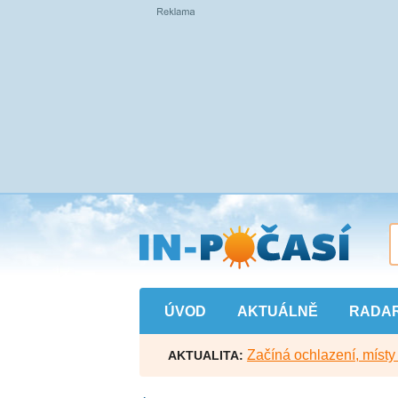
Přejít
na
hlavní
obsah
ÚVOD
AKTUÁLNĚ
RADA
Začíná ochlazení, míst
AKTUALITA: