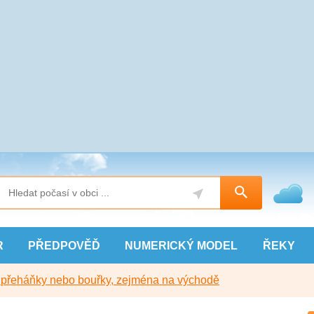
R
PŘEDPOVĚĎ
NUMERICKÝ
MODEL
ŘEKY
y přeháňky nebo bouřky, zejména na východě