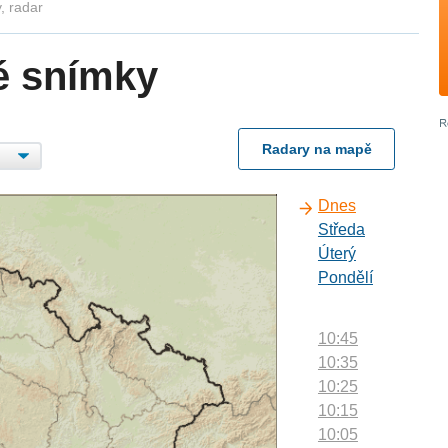
, radar
é snímky
Radary na mapě
Dnes
Středa
Úterý
Pondělí
10:45
10:35
10:25
10:15
10:05