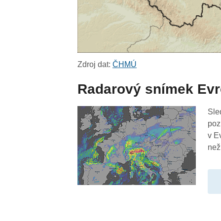
Zdroj dat:
ČHMÚ
Radarový snímek Ev
Sle
poz
v E
než