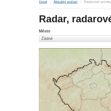
Úvod
Aktuální počasí
Radarové snímky
Radar, radarov
Město