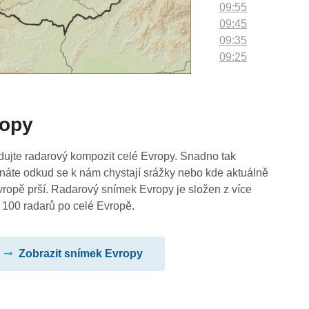
09:55
09:45
09:35
09:25
09:15
09:05
08:55
ropy
08:45
08:35
08:25
dujte radarový kompozit celé Evropy. Snadno tak
08:15
náte odkud se k nám chystají srážky nebo kde aktuálně
08:05
vropě prší. Radarový snímek Evropy je složen z více
07:55
 100 radarů po celé Evropě.
07:45
07:35
Zobrazit snímek Evropy
07:25
07:15
07:05
06:55