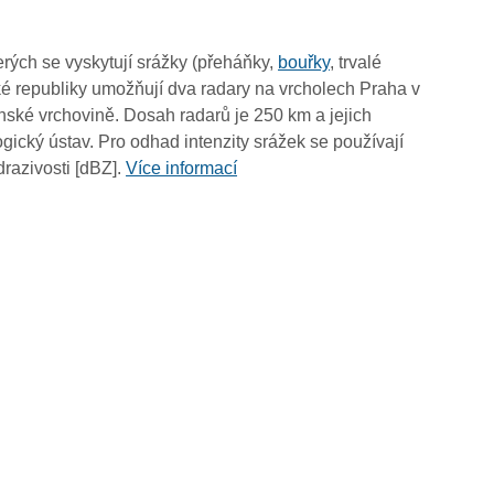
rých se vyskytují srážky (přeháňky,
bouřky
, trvalé
é republiky umožňují dva radary na vrcholech Praha v
ské vrchovině. Dosah radarů je 250 km a jejich
ický ústav. Pro odhad intenzity srážek se používají
drazivosti [dBZ].
Více informací