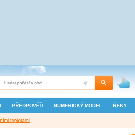
R
PŘEDPOVĚĎ
NUMERICKÝ
MODEL
ŘEKY
ními teplotami