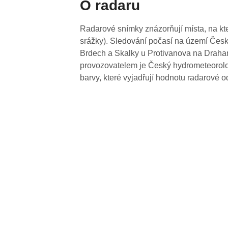
O radaru
Radarové snímky znázorňují místa, na kte
srážky). Sledování počasí na území Česk
Brdech a Skalky u Protivanova na Drahan
provozovatelem je Český hydrometeorolog
barvy, které vyjadřují hodnotu radarové o