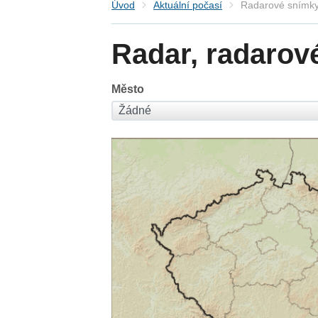
Úvod
Aktuální počasí
Radarové snímky
Radar, radarov
Město