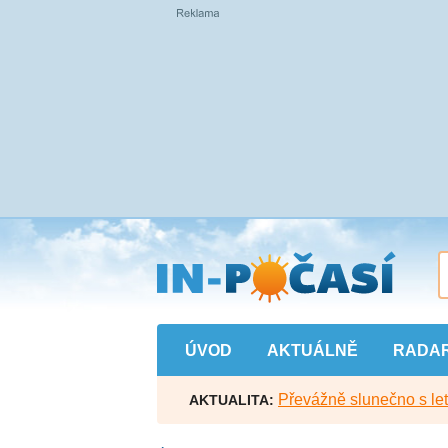
Přejít
na
hlavní
obsah
ÚVOD
AKTUÁLNĚ
RADA
Převážně slunečno s let
AKTUALITA: