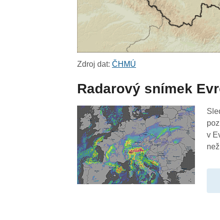
Zdroj dat:
ČHMÚ
Radarový snímek Ev
Sle
poz
v E
než