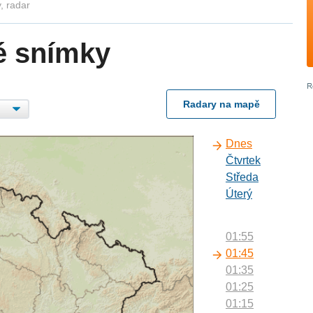
, radar
é snímky
Radary na mapě
Dnes
Čtvrtek
Středa
Úterý
01:55
01:45
01:35
01:25
01:15