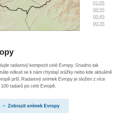
01:05
00:55
00:45
00:35
00:25
00:15
00:05
ropy
dujte radarový kompozit celé Evropy. Snadno tak
náte odkud se k nám chystají srážky nebo kde aktuálně
vropě prší. Radarový snímek Evropy je složen z více
 100 radarů po celé Evropě.
Zobrazit snímek Evropy