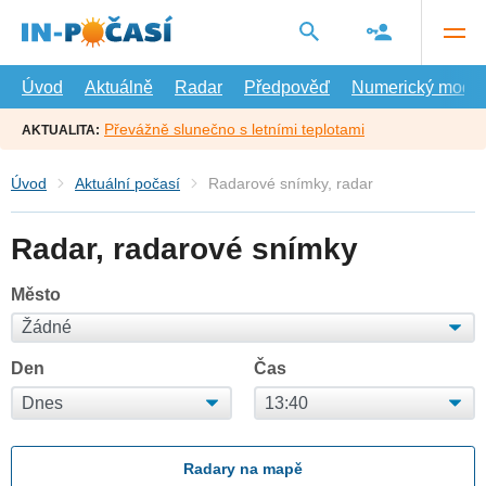
Přejít
na
hlavní
obsah
Úvod
Aktuálně
Radar
Předpověď
Numerický model
Převážně slunečno s letními teplotami
AKTUALITA:
Úvod
Aktuální počasí
Radarové snímky, radar
Radar, radarové snímky
Město
Den
Čas
Radary na mapě