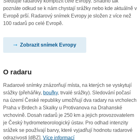
Sledujte radarový kompozit celé Evropy. Snadno tak
poznáte odkud se k nám chystají srážky nebo kde aktuálně v
Evropě prší. Radarový snímek Evropy je složen z více než
100 radarů po celé Evropě.
Zobrazit snímek Evropy
O radaru
Radarové snímky znázorňují místa, na kterých se vyskytují
srážky (přeháňky,
bouřky
, trvalé srážky). Sledování počasí
na území České republiky umožňují dva radary na vrcholech
Praha v Brdech a Skalky u Protivanova na Drahanské
vrchovině. Dosah radarů je 250 km a jejich provozovatelem
je Český hydrometeorologický ústav. Pro odhad intenzity
srážek se používají barvy, které vyjadřují hodnotu radarové
odrazivosti [dBZ].
Více informací