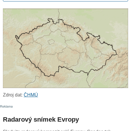
Zdroj dat:
ČHMÚ
Radarový snímek Evropy