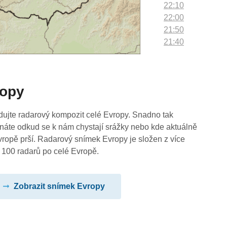
22:10
22:00
21:50
21:40
21:30
21:20
21:10
ropy
21:00
20:50
20:40
dujte radarový kompozit celé Evropy. Snadno tak
20:30
náte odkud se k nám chystají srážky nebo kde aktuálně
20:20
vropě prší. Radarový snímek Evropy je složen z více
20:10
 100 radarů po celé Evropě.
20:00
19:50
Zobrazit snímek Evropy
19:40
19:30
19:20
19:10