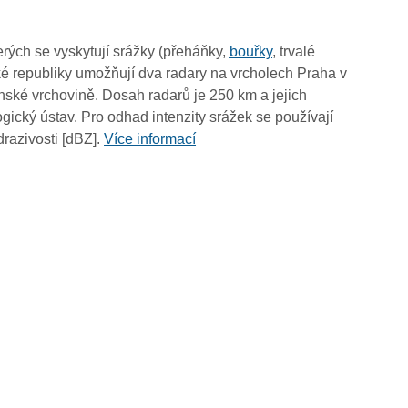
19:00
18:50
rých se vyskytují srážky (přeháňky,
bouřky
, trvalé
18:40
é republiky umožňují dva radary na vrcholech Praha v
18:30
ské vrchovině. Dosah radarů je 250 km a jejich
18:20
ický ústav. Pro odhad intenzity srážek se používají
18:10
drazivosti [dBZ].
Více informací
18:00
17:50
17:40
17:30
17:20
17:10
17:00
16:50
16:40
16:30
16:20
16:10