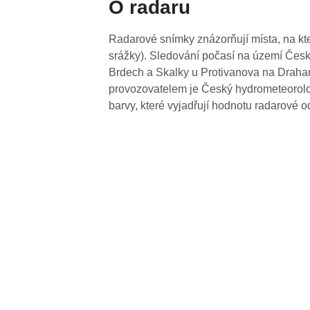
O radaru
Radarové snímky znázorňují místa, na kte
srážky). Sledování počasí na území Česk
Brdech a Skalky u Protivanova na Drahan
provozovatelem je Český hydrometeorolog
barvy, které vyjadřují hodnotu radarové o