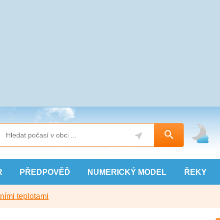
R
PŘEDPOVĚĎ
NUMERICKÝ
MODEL
ŘEKY
ními teplotami