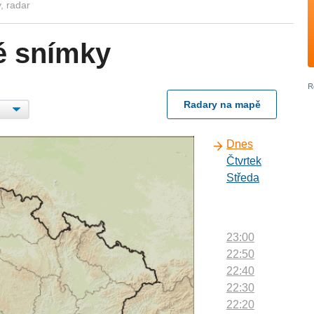
, radar
é snímky
Radary na mapě
Dnes
Čtvrtek
Středa
23:00
22:50
22:40
22:30
22:20