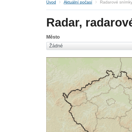
Úvod
Aktuální počasí
Radarové snímky
Radar, radarov
Město