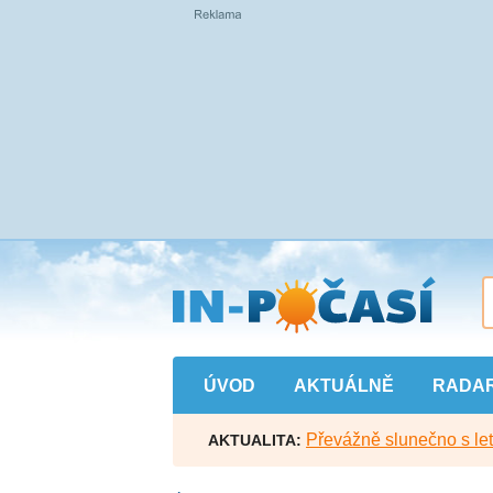
Přejít
na
hlavní
obsah
ÚVOD
AKTUÁLNĚ
RADA
Převážně slunečno s let
AKTUALITA: