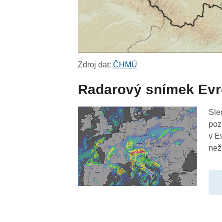
Zdroj dat:
ČHMÚ
Radarový snímek Ev
Sle
poz
v E
než