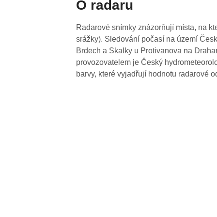
O radaru
Radarové snímky znázorňují místa, na kte
srážky). Sledování počasí na území Česk
Brdech a Skalky u Protivanova na Drahan
provozovatelem je Český hydrometeorolog
barvy, které vyjadřují hodnotu radarové o