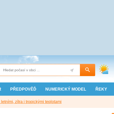
R
PŘEDPOVĚĎ
NUMERICKÝ
MODEL
ŘEKY
etními, zítra i tropickými teplotami