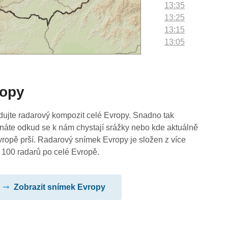
13:35
13:25
13:15
13:05
12:55
12:45
12:35
ropy
12:25
12:15
12:05
dujte radarový kompozit celé Evropy. Snadno tak
11:55
náte odkud se k nám chystají srážky nebo kde aktuálně
11:45
vropě prší. Radarový snímek Evropy je složen z více
11:35
 100 radarů po celé Evropě.
11:25
11:15
Zobrazit snímek Evropy
11:05
10:55
10:45
10:35