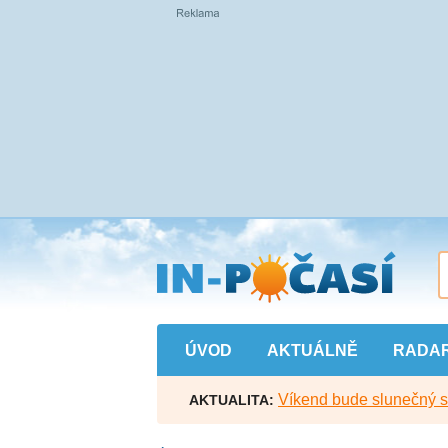
Přejít
na
hlavní
obsah
ÚVOD
AKTUÁLNĚ
RADA
Víkend bude slunečný s l
AKTUALITA: