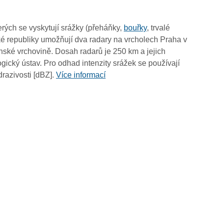
10:25
10:15
rých se vyskytují srážky (přeháňky,
bouřky
, trvalé
10:05
é republiky umožňují dva radary na vrcholech Praha v
09:55
ské vrchovině. Dosah radarů je 250 km a jejich
09:45
ický ústav. Pro odhad intenzity srážek se používají
09:35
drazivosti [dBZ].
Více informací
09:25
09:15
09:05
08:55
08:45
08:35
08:25
08:15
08:05
07:55
07:45
07:35