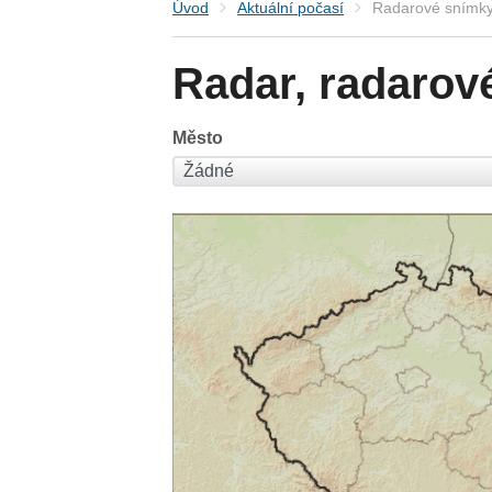
Úvod
Aktuální počasí
Radarové snímky
Radar, radarov
Město