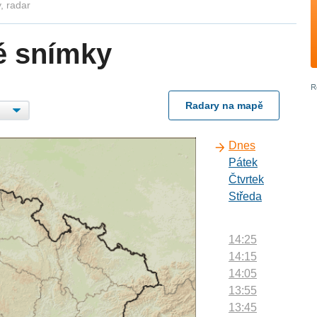
, radar
é snímky
Radary na mapě
Dnes
Pátek
Čtvrtek
Středa
14:25
14:15
14:05
13:55
13:45