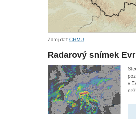
Zdroj dat:
ČHMÚ
Radarový snímek Ev
Sle
poz
v E
než