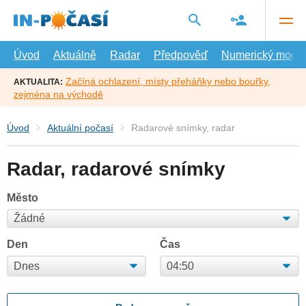
Přejít
na
hlavní
obsah
Úvod
Aktuálně
Radar
Předpověď
Numerický model
Začíná ochlazení, místy přeháňky nebo bouřky,
AKTUALITA:
zejména na východě
Úvod
Aktuální počasí
Radarové snímky, radar
Radar, radarové snímky
Město
Den
Čas