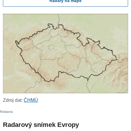
Radary na mapě
Zdroj dat:
ČHMÚ
Radarový snímek Evropy