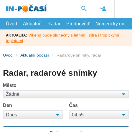
Přejít
na
hlavní
obsah
Úvod
Aktuálně
Radar
Předpověď
Numerický model
Víkend bude slunečný s letními, zítra i tropickými
AKTUALITA:
teplotami
Úvod
Aktuální počasí
Radarové snímky, radar
Radar, radarové snímky
Město
Den
Čas