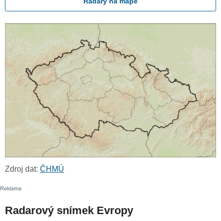
Radary na mapě
Zdroj dat:
ČHMÚ
Radarový snímek Evropy