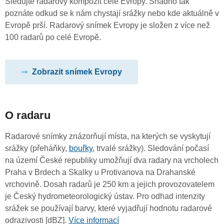
Sledujte radarový kompozit celé Evropy. Snadno tak
poznáte odkud se k nám chystají srážky nebo kde aktuálně v
Evropě prší. Radarový snímek Evropy je složen z více než
100 radarů po celé Evropě.
Zobrazit snímek Evropy
O radaru
Radarové snímky znázorňují místa, na kterých se vyskytují
srážky (přeháňky,
bouřky
, trvalé srážky). Sledování počasí
na území České republiky umožňují dva radary na vrcholech
Praha v Brdech a Skalky u Protivanova na Drahanské
vrchovině. Dosah radarů je 250 km a jejich provozovatelem
je Český hydrometeorologický ústav. Pro odhad intenzity
srážek se používají barvy, které vyjadřují hodnotu radarové
odrazivosti [dBZ].
Více informací