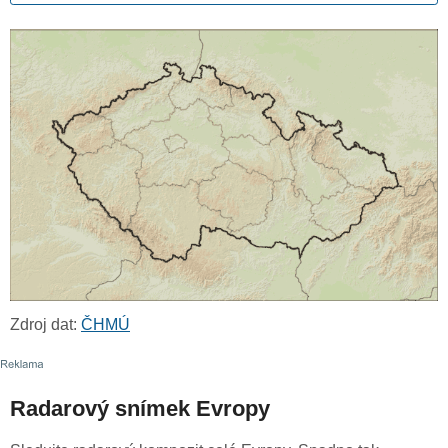
Zdroj dat:
ČHMÚ
Radarový snímek Evropy