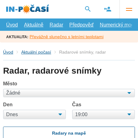
Přejít
na
hlavní
obsah
Úvod
Aktuálně
Radar
Předpověď
Numerický model
Převážně slunečno s letními teplotami
AKTUALITA:
Úvod
Aktuální počasí
Radarové snímky, radar
Radar, radarové snímky
Město
Den
Čas
Radary na mapě