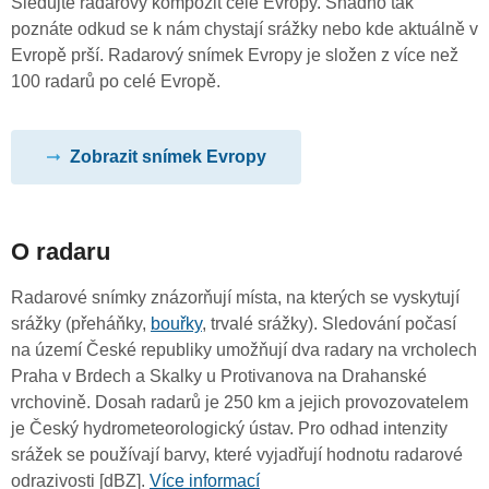
Sledujte radarový kompozit celé Evropy. Snadno tak
poznáte odkud se k nám chystají srážky nebo kde aktuálně v
Evropě prší. Radarový snímek Evropy je složen z více než
100 radarů po celé Evropě.
Zobrazit snímek Evropy
O radaru
Radarové snímky znázorňují místa, na kterých se vyskytují
srážky (přeháňky,
bouřky
, trvalé srážky). Sledování počasí
na území České republiky umožňují dva radary na vrcholech
Praha v Brdech a Skalky u Protivanova na Drahanské
vrchovině. Dosah radarů je 250 km a jejich provozovatelem
je Český hydrometeorologický ústav. Pro odhad intenzity
srážek se používají barvy, které vyjadřují hodnotu radarové
odrazivosti [dBZ].
Více informací