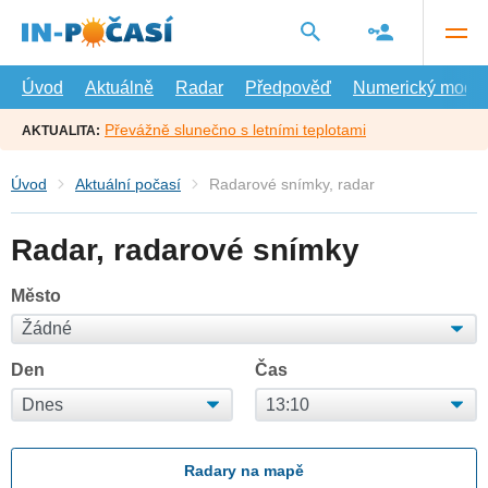
Přejít
na
hlavní
obsah
Úvod
Aktuálně
Radar
Předpověď
Numerický model
Převážně slunečno s letními teplotami
AKTUALITA:
Úvod
Aktuální počasí
Radarové snímky, radar
Radar, radarové snímky
Město
Den
Čas
Radary na mapě