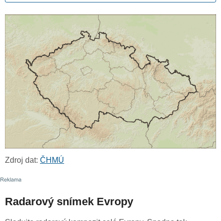
Zdroj dat:
ČHMÚ
Radarový snímek Evropy