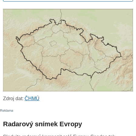
Zdroj dat:
ČHMÚ
Radarový snímek Evropy