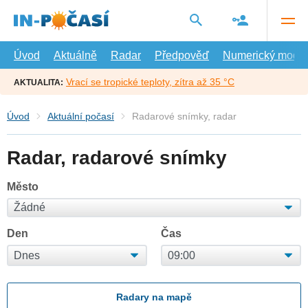
Přejít
na
hlavní
obsah
Úvod
Aktuálně
Radar
Předpověď
Numerický model
Vrací se tropické teploty, zítra až 35 °C
AKTUALITA:
Úvod
Aktuální počasí
Radarové snímky, radar
Radar, radarové snímky
Město
Den
Čas
Radary na mapě