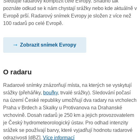
Sledujte radarový kompozit celé Evropy. Snadno tak
poznáte odkud se k nám chystají srážky nebo kde aktuálně v
Evropě prší. Radarový snímek Evropy je složen z více než
100 radarů po celé Evropě.
Zobrazit snímek Evropy
O radaru
Radarové snímky znázorňují místa, na kterých se vyskytují
srážky (přeháňky,
bouřky
, trvalé srážky). Sledování počasí
na území České republiky umožňují dva radary na vrcholech
Praha v Brdech a Skalky u Protivanova na Drahanské
vrchovině. Dosah radarů je 250 km a jejich provozovatelem
je Český hydrometeorologický ústav. Pro odhad intenzity
srážek se používají barvy, které vyjadřují hodnotu radarové
odrazivosti [dBZ].
Více informací