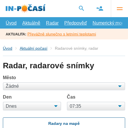
Přejít
na
hlavní
obsah
Úvod
Aktuálně
Radar
Předpověď
Numerický model
Převážně slunečno s letními teplotami
AKTUALITA:
Úvod
Aktuální počasí
Radarové snímky, radar
Radar, radarové snímky
Město
Den
Čas
Radary na mapě