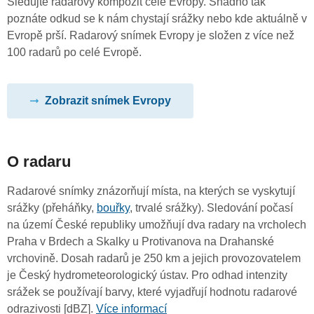
Sledujte radarový kompozit celé Evropy. Snadno tak
poznáte odkud se k nám chystají srážky nebo kde aktuálně v
Evropě prší. Radarový snímek Evropy je složen z více než
100 radarů po celé Evropě.
Zobrazit snímek Evropy
O radaru
Radarové snímky znázorňují místa, na kterých se vyskytují
srážky (přeháňky,
bouřky
, trvalé srážky). Sledování počasí
na území České republiky umožňují dva radary na vrcholech
Praha v Brdech a Skalky u Protivanova na Drahanské
vrchovině. Dosah radarů je 250 km a jejich provozovatelem
je Český hydrometeorologický ústav. Pro odhad intenzity
srážek se používají barvy, které vyjadřují hodnotu radarové
odrazivosti [dBZ].
Více informací