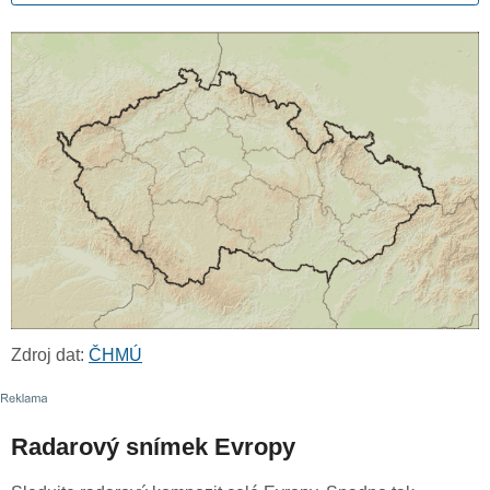
Zdroj dat:
ČHMÚ
Radarový snímek Evropy