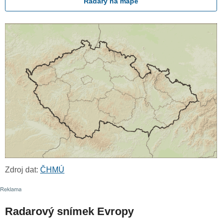
Radary na mapě
Zdroj dat:
ČHMÚ
Radarový snímek Evropy