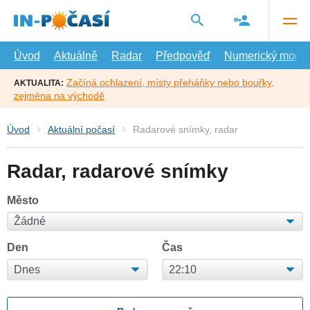
Přejít
na
hlavní
obsah
Úvod
Aktuálně
Radar
Předpověď
Numerický model
Začíná ochlazení, místy přeháňky nebo bouřky,
AKTUALITA:
zejména na východě
Úvod
Aktuální počasí
Radarové snímky, radar
Radar, radarové snímky
Město
Den
Čas