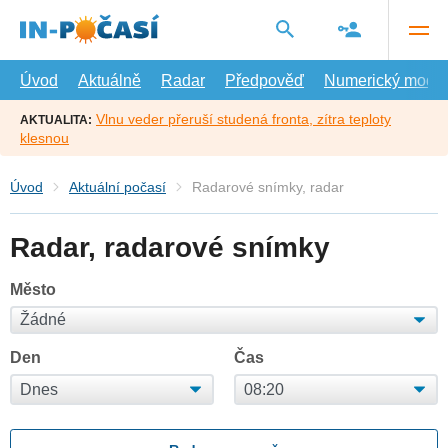
Přejít
na
hlavní
obsah
Úvod
Aktuálně
Radar
Předpověď
Numerický model
Vlnu veder přeruší studená fronta, zítra teploty
AKTUALITA:
klesnou
Úvod
Aktuální počasí
Radarové snímky, radar
Radar, radarové snímky
Město
Den
Čas