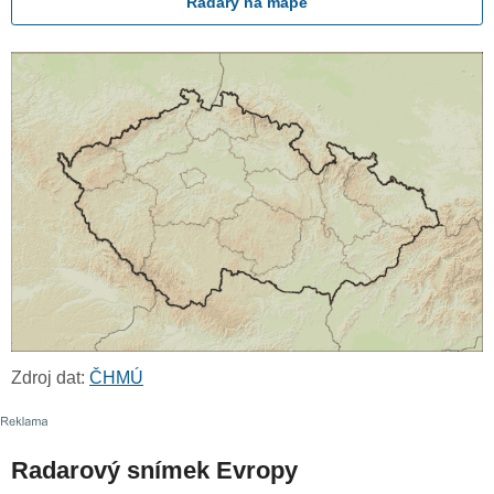
Radary na mapě
Zdroj dat:
ČHMÚ
Radarový snímek Evropy