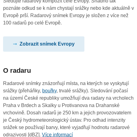
Sledujte radarový kompozit celé Evropy. Snadno tak
poznáte odkud se k nám chystají srážky nebo kde aktuálně v
Evropě prší. Radarový snímek Evropy je složen z více než
100 radarů po celé Evropě.
Zobrazit snímek Evropy
O radaru
Radarové snímky znázorňují místa, na kterých se vyskytují
srážky (přeháňky,
bouřky
, trvalé srážky). Sledování počasí
na území České republiky umožňují dva radary na vrcholech
Praha v Brdech a Skalky u Protivanova na Drahanské
vrchovině. Dosah radarů je 250 km a jejich provozovatelem
je Český hydrometeorologický ústav. Pro odhad intenzity
srážek se používají barvy, které vyjadřují hodnotu radarové
odrazivosti [dBZ].
Více informací