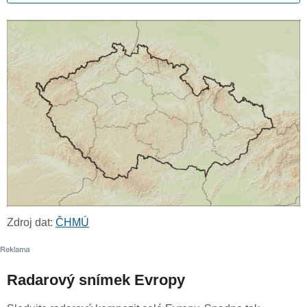
Zdroj dat:
ČHMÚ
Radarový snímek Evropy