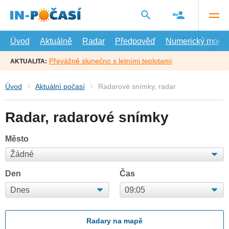
Přejít
na
hlavní
obsah
Úvod
Aktuálně
Radar
Předpověď
Numerický model
Převážně slunečno s letními teplotami
AKTUALITA:
Úvod
Aktuální počasí
Radarové snímky, radar
Radar, radarové snímky
Město
Den
Čas
Radary na mapě