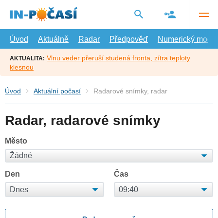
Přejít
na
hlavní
obsah
Úvod
Aktuálně
Radar
Předpověď
Numerický model
Vlnu veder přeruší studená fronta, zítra teploty
AKTUALITA:
klesnou
Úvod
Aktuální počasí
Radarové snímky, radar
Radar, radarové snímky
Město
Den
Čas