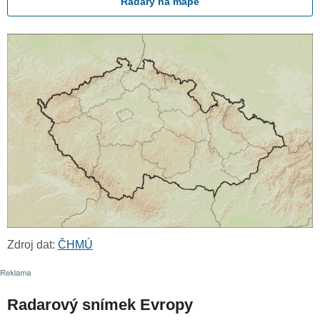
Radary na mapě
Zdroj dat:
ČHMÚ
Radarový snímek Evropy